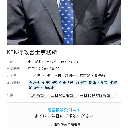
KEN行政書士事務所
東京都町田市つくし野3-23-23
住所
平日 10:00～18:00
営業時間
土 ／ 日 ／ 祝（休日、時間外対応可能・要予約）
定休日
注力分野
その他
企業税務
企業法務
許認可
離婚・浮気
相続
補助金・助成金
特徴
無料相談可
土日祝日相談可
平日19時以降相談可
電話相談受付中！
まずはお気軽にご相談ください
この事務所の電話番号