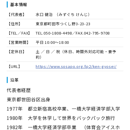
基本情報
【代表者】
水口 健治
（
みずぐち けんじ
）
【住所】
東京都町田市つくし野3-23-23
【TEL／FAX】
TEL.
050-1808-4498
／FAX.
042-795-9708
【営業時間】
平日 10:00～18:00
【定休日】
土 ／ 日 ／ 祝（休日、時間外対応可能・要予
約）
【URL】
https://www.sosapo.org/lp2/ken-gyosei/
沿革
代表者経歴
東京都世田谷区出身
1977年 都立新宿高校卒業、一橋大学経済学部入学
1980年 大学を休学して世界をバックパック旅行
1982年 一橋大学経済学部卒業 （体育会アイスホ