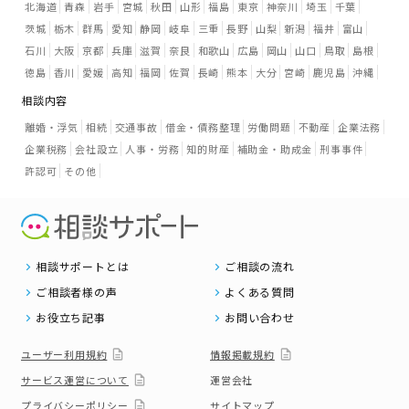
北海道
青森
岩手
宮城
秋田
山形
福島
東京
神奈川
埼玉
千葉
茨城
栃木
群馬
愛知
静岡
岐阜
三重
長野
山梨
新潟
福井
富山
石川
大阪
京都
兵庫
滋賀
奈良
和歌山
広島
岡山
山口
鳥取
島根
徳島
香川
愛媛
高知
福岡
佐賀
長崎
熊本
大分
宮崎
鹿児島
沖縄
相談内容
離婚・浮気
相続
交通事故
借金・債務整理
労働問題
不動産
企業法務
企業税務
会社設立
人事・労務
知的財産
補助金・助成金
刑事事件
許認可
その他
相談サポートとは
ご相談の流れ
ご相談者様の声
よくある質問
お役立ち記事
お問い合わせ
ユーザー利用規約
情報掲載規約
サービス運営について
運営会社
プライバシーポリシー
サイトマップ