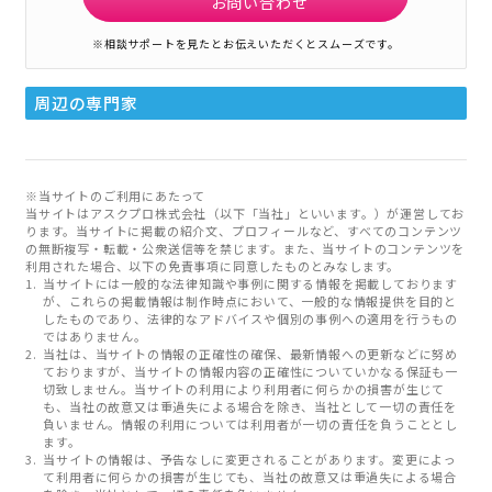
お問い合わせ
※相談サポートを見たとお伝えいただくとスムーズです。
周辺の専門家
※当サイトのご利用にあたって
当サイトはアスクプロ株式会社（以下「当社」といいます。）が運営してお
ります。当サイトに掲載の紹介文、プロフィールなど、すべてのコンテンツ
の無断複写・転載・公衆送信等を禁じます。また、当サイトのコンテンツを
利用された場合、以下の免責事項に同意したものとみなします。
当サイトには一般的な法律知識や事例に関する情報を掲載しております
が、これらの掲載情報は制作時点において、一般的な情報提供を目的と
したものであり、法律的なアドバイスや個別の事例への適用を行うもの
ではありません。
当社は、当サイトの情報の正確性の確保、最新情報への更新などに努め
ておりますが、当サイトの情報内容の正確性についていかなる保証も一
切致しません。当サイトの利用により利用者に何らかの損害が生じて
も、当社の故意又は重過失による場合を除き、当社として一切の責任を
負いません。情報の利用については利用者が一切の責任を負うこととし
ます。
当サイトの情報は、予告なしに変更されることがあります。変更によっ
て利用者に何らかの損害が生じても、当社の故意又は重過失による場合