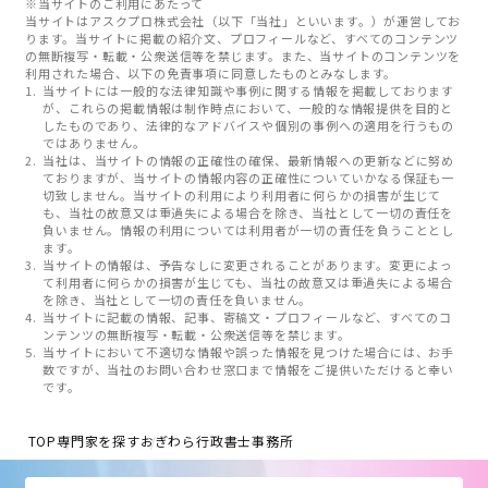
※当サイトのご利用にあたって
当サイトはアスクプロ株式会社（以下「当社」といいます。）が運営してお
ります。当サイトに掲載の紹介文、プロフィールなど、すべてのコンテンツ
の無断複写・転載・公衆送信等を禁じます。また、当サイトのコンテンツを
利用された場合、以下の免責事項に同意したものとみなします。
当サイトには一般的な法律知識や事例に関する情報を掲載しております
が、これらの掲載情報は制作時点において、一般的な情報提供を目的と
したものであり、法律的なアドバイスや個別の事例への適用を行うもの
ではありません。
当社は、当サイトの情報の正確性の確保、最新情報への更新などに努め
ておりますが、当サイトの情報内容の正確性についていかなる保証も一
切致しません。当サイトの利用により利用者に何らかの損害が生じて
も、当社の故意又は重過失による場合を除き、当社として一切の責任を
負いません。情報の利用については利用者が一切の責任を負うこととし
ます。
当サイトの情報は、予告なしに変更されることがあります。変更によっ
て利用者に何らかの損害が生じても、当社の故意又は重過失による場合
を除き、当社として一切の責任を負いません。
当サイトに記載の情報、記事、寄稿文・プロフィールなど、すべてのコ
ンテンツの無断複写・転載・公衆送信等を禁じます。
当サイトにおいて不適切な情報や誤った情報を見つけた場合には、お手
数ですが、当社のお問い合わせ窓口まで情報をご提供いただけると幸い
です。
TOP
専門家を探す
おぎわら行政書士事務所