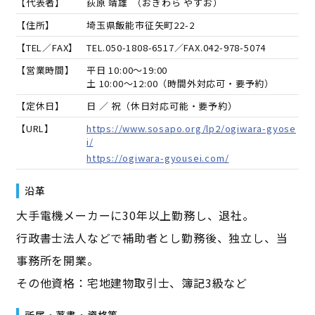
【代表者】
荻原 靖雄
（
おぎわら やすお
）
【住所】
埼玉県飯能市征矢町22-2
【TEL／FAX】
TEL.
050-1808-6517
／FAX.
042-978-5074
【営業時間】
平日 10:00～19:00
土 10:00～12:00（時間外対応可・要予約）
【定休日】
日 ／ 祝（休日対応可能・要予約）
【URL】
https://www.sosapo.org/lp2/ogiwara-gyose
i/
https://ogiwara-gyousei.com/
沿革
大手電機メーカーに30年以上勤務し、退社。
行政書士法人などで補助者とし勤務後、独立し、当
事務所を開業。
その他資格：宅地建物取引士、簿記3級など
所属・著書・資格等