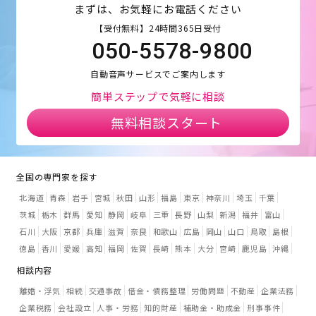
まずは、お気軽にお電話ください
【受付無料】24時間365日受付
050-5578-9800
自動音声サービスでご案内します
簡単ステップで気軽に相談
無料相談スタート
全国の専門家を探す
北海道
青森
岩手
宮城
秋田
山形
福島
東京
神奈川
埼玉
千葉
茨城
栃木
群馬
愛知
静岡
岐阜
三重
長野
山梨
新潟
福井
富山
石川
大阪
京都
兵庫
滋賀
奈良
和歌山
広島
岡山
山口
鳥取
島根
徳島
香川
愛媛
高知
福岡
佐賀
長崎
熊本
大分
宮崎
鹿児島
沖縄
相談内容
離婚・浮気
相続
交通事故
借金・債務整理
労働問題
不動産
企業法務
企業税務
会社設立
人事・労務
知的財産
補助金・助成金
刑事事件