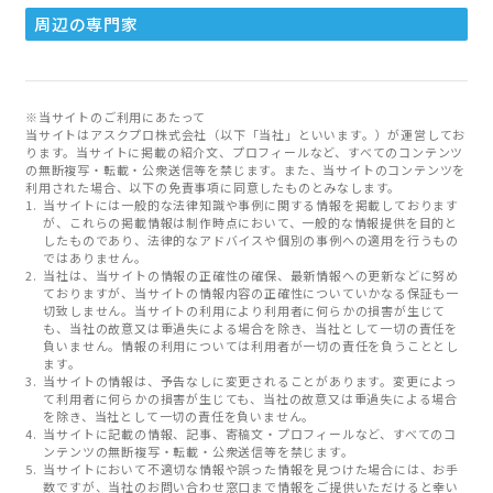
周辺の専門家
※当サイトのご利用にあたって
当サイトはアスクプロ株式会社（以下「当社」といいます。）が運営してお
ります。当サイトに掲載の紹介文、プロフィールなど、すべてのコンテンツ
の無断複写・転載・公衆送信等を禁じます。また、当サイトのコンテンツを
利用された場合、以下の免責事項に同意したものとみなします。
当サイトには一般的な法律知識や事例に関する情報を掲載しております
が、これらの掲載情報は制作時点において、一般的な情報提供を目的と
したものであり、法律的なアドバイスや個別の事例への適用を行うもの
ではありません。
当社は、当サイトの情報の正確性の確保、最新情報への更新などに努め
ておりますが、当サイトの情報内容の正確性についていかなる保証も一
切致しません。当サイトの利用により利用者に何らかの損害が生じて
も、当社の故意又は重過失による場合を除き、当社として一切の責任を
負いません。情報の利用については利用者が一切の責任を負うこととし
ます。
当サイトの情報は、予告なしに変更されることがあります。変更によっ
て利用者に何らかの損害が生じても、当社の故意又は重過失による場合
を除き、当社として一切の責任を負いません。
当サイトに記載の情報、記事、寄稿文・プロフィールなど、すべてのコ
ンテンツの無断複写・転載・公衆送信等を禁じます。
当サイトにおいて不適切な情報や誤った情報を見つけた場合には、お手
数ですが、当社のお問い合わせ窓口まで情報をご提供いただけると幸い