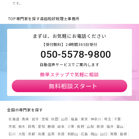
です。
TOP
専門家を探す
森田和好税理士事務所
まずは、お気軽にお電話ください
【受付無料】24時間365日受付
050-5578-9800
自動音声サービスでご案内します
簡単ステップで気軽に相談
無料相談スタート
全国の専門家を探す
北海道
青森
岩手
宮城
秋田
山形
福島
東京
神奈川
埼玉
千葉
茨城
栃木
群馬
愛知
静岡
岐阜
三重
長野
山梨
新潟
福井
富山
石川
大阪
京都
兵庫
滋賀
奈良
和歌山
広島
岡山
山口
鳥取
島根