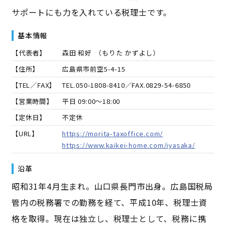
サポートにも力を入れている税理士です。
基本情報
【代表者】
森田 和好
（
もりた かずよし
）
【住所】
広島県市前空5-4-15
【TEL／FAX】
TEL.
050-1808-8410
／FAX.
0829-54-6850
【営業時間】
平日 09:00～18:00
【定休日】
不定休
【URL】
https://morita-taxoffice.com/
https://www.kaikei-home.com/iyasaka/
沿革
昭和31年4月生まれ。山口県長門市出身。広島国税局
管内の税務署での勤務を経て、平成10年、税理士資
格を取得。現在は独立し、税理士として、税務に携