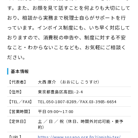
す。また、お顔を見て話すことを何よりも大切にして
おり、相談から実務まで税理士自らがサポートを行
っています。インボイス制度にも、いち早く対応して
おりますので、消費税の申告や、制度に対する不安
なこと・わからないことなども、お気軽にご相談く
ださい。
基本情報
【代表者】
大西 康介
（
おおにし こうすけ
）
【住所】
東京都豊島区高田1-2-4
【TEL／FAX】
TEL.
050-1807-8289
／FAX.
03-3985-6654
【営業時間】
平日 09:00～17:00
【定休日】
土 ／ 日 ／ 祝（休日、時間外対応可能・要予
約）
【URL】
https://www.sosapo.org/lp2/onishi-tax/