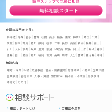
簡単ステップで気軽に相談
無料相談スタート
全国の専門家を探す
北海道
青森
岩手
宮城
秋田
山形
福島
東京
神奈川
埼玉
千葉
茨城
栃木
群馬
愛知
静岡
岐阜
三重
長野
山梨
新潟
福井
富山
石川
大阪
京都
兵庫
滋賀
奈良
和歌山
広島
岡山
山口
鳥取
島根
徳島
香川
愛媛
高知
福岡
佐賀
長崎
熊本
大分
宮崎
鹿児島
沖縄
相談内容
離婚・浮気
相続
交通事故
借金・債務整理
労働問題
不動産
企業法務
企業税務
会社設立
人事・労務
知的財産
補助金・助成金
刑事事件
許認可
その他
相談サポートとは
ご相談の流れ