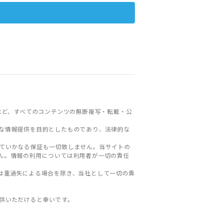
など、すべてのコンテンツの無断複写・転載・公
な情報提供を目的としたものであり、法律的な
ていかなる保証も一切致しません。当サイトの
ん。情報の利用については利用者が一切の責任
は重過失による場合を除き、当社として一切の責
。
供いただけると幸いです。