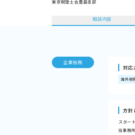
東京税理士会豊島支部
相談内容
企業税務
対応
海外税
方針
――スタ
当事務