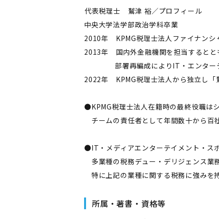
――代表税理士 鷲津 裕／プロフィール――
中央大学法学部政治学科卒業
2010年 KPMG税理士法人ファイナン
2013年 国内外金融機関を担当するとと
部署再編成によりIT・エンターテ
2022年 KPMG税理士法人から独立し
●KPMG税理士法人在籍時の最終役職は
チームの責任者として年間数十から百社
●IT・メディアエンターテイメント・ス
多業種の税務デュー・デリジェンス業務
特に上記の業種に関する税務に強みを
所属・著書・資格等