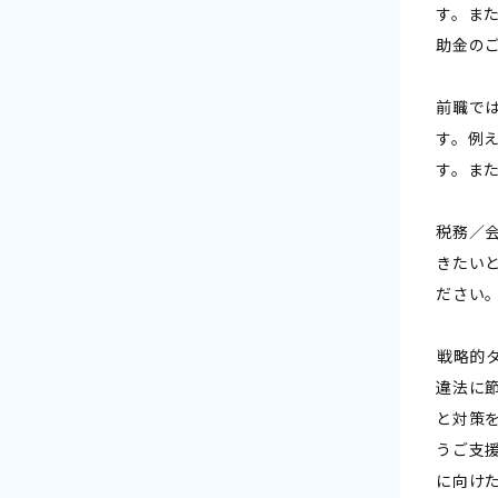
す。ま
助金の
前職で
す。例
す。ま
税務／
きたい
ださい
――戦略
違法に
と対策
うご支
に向け