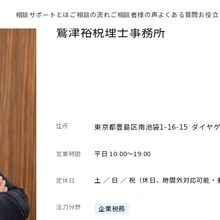
相談サポートとは
ご相談の流れ
ご相談者様の声
よくある質問
お役立
鷲津裕税理士事務所
住所
東京都豊島区南池袋1-16-15 ダイヤ
平日 10:00～19:00
営業時間
土 ／ 日 ／ 祝（休日、時間外対応可能
定休日
注力分野
企業税務