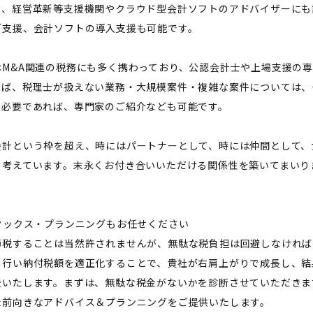
た、経営革新等支援機関やクラウド型会計ソフトのアドバイザーにも
ご支援、会計ソフトの導入支援も可能です。
はM&A関連の税務にも多く携わっており、公認会計士や上場支援の
えば、税理士が扱えない業務・大規模案件・複雑な案件については、
た必要であれば、専門家のご紹介なども可能です。
会計という枠を超え、時にはパートナーとして、時には仲間として、
と考えています。末永くお付き合いいただける関係性を築いてまいり
。
的タックス・プランニングもお任せください――
節税することは当然許されませんが、無駄な税負担は回避しなければ
を行い納付税額を適正化することで、貴社が右肩上がりで成長し、結
援いたします。まずは、無駄な税金がないかを診断させていただきま
た前向きなアドバイス＆プランニングをご提供いたします。