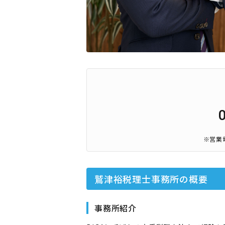
※営業
鷲津裕税理士事務所
の概要
事務所紹介