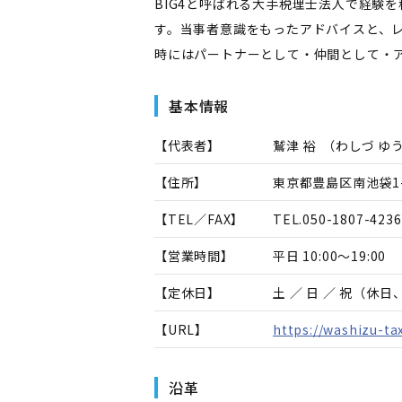
BIG4と呼ばれる大手税理士法人で経験
す。当事者意識をもったアドバイスと、
時にはパートナーとして・仲間として・
基本情報
【代表者】
鷲津 裕
（
わしづ ゆ
【住所】
東京都豊島区南池袋1-
【TEL／FAX】
TEL.
050-1807-4236
【営業時間】
平日 10:00～19:00
【定休日】
土 ／ 日 ／ 祝（休
【URL】
https://washizu-ta
沿革