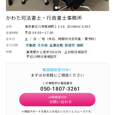
かわた司法書士・行政書士事務所
東京都立川市柴崎町2-2-16 立川MAビル403
住所
平日 09:00～17:00
営業時間
土 ／ 日 ／ 祝（休日、時間外対応可能・要予約）
定休日
注力分野
不動産
その他
企業法務
許認可
相続
特徴
最寄駅から徒歩5分以内
土日祝日相談可
平日19時以降相談可
電話相談受付中！
まずはお気軽にご相談ください
この事務所の電話番号
050-1807-3261
24時間受付中
お問い合わせ
※相談サポートを見たとお伝えいただくとスムーズです。