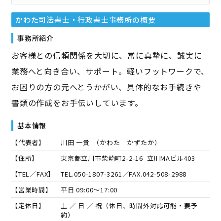
かわた司法書士・行政書士事務所
の概要
事務所紹介
お客様との信頼関係を大切に、常に真摯に、誠実に
業務へと向き合い、サポート。軽いフットワークで、
お困りの方の元へとうかがい、具体的なお手続きや
書類の作成をお手伝いしています。
基本情報
【代表者】
川田 一貴
（
かわた かずたか
）
【住所】
東京都立川市柴崎町2-2-16 立川MAビル403
【TEL／FAX】
TEL.
050-1807-3261
／FAX.
042-508-2988
【営業時間】
平日 09:00～17:00
【定休日】
土 ／ 日 ／ 祝（休日、時間外対応可能・要予
約）