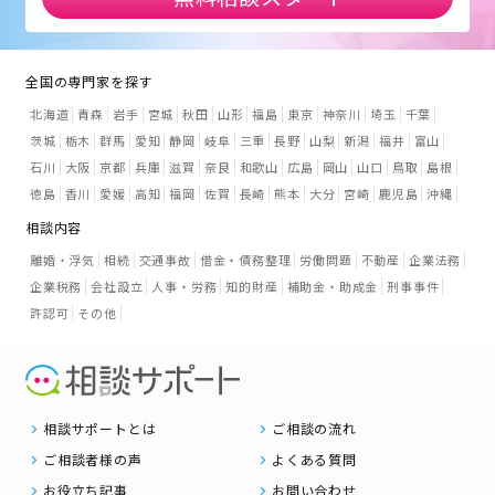
全国の専門家を探す
北海道
青森
岩手
宮城
秋田
山形
福島
東京
神奈川
埼玉
千葉
茨城
栃木
群馬
愛知
静岡
岐阜
三重
長野
山梨
新潟
福井
富山
石川
大阪
京都
兵庫
滋賀
奈良
和歌山
広島
岡山
山口
鳥取
島根
徳島
香川
愛媛
高知
福岡
佐賀
長崎
熊本
大分
宮崎
鹿児島
沖縄
相談内容
離婚・浮気
相続
交通事故
借金・債務整理
労働問題
不動産
企業法務
企業税務
会社設立
人事・労務
知的財産
補助金・助成金
刑事事件
許認可
その他
相談サポートとは
ご相談の流れ
ご相談者様の声
よくある質問
お役立ち記事
お問い合わせ