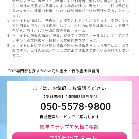
切致しません。当サイトの利用により利用者に何らかの損害が生じて
も、当社の故意又は重過失による場合を除き、当社として一切の責任を
負いません。情報の利用については利用者が一切の責任を負うこととし
ます。
当サイトの情報は、予告なしに変更されることがあります。変更によっ
て利用者に何らかの損害が生じても、当社の故意又は重過失による場合
を除き、当社として一切の責任を負いません。
当サイトに記載の情報、記事、寄稿文・プロフィールなど、すべてのコ
ンテンツの無断複写・転載・公衆送信等を禁じます。
当サイトにおいて不適切な情報や誤った情報を見つけた場合には、お手
数ですが、当社のお問い合わせ窓口まで情報をご提供いただけると幸い
です。
TOP
専門家を探す
かわた司法書士・行政書士事務所
まずは、お気軽にお電話ください
【受付無料】24時間365日受付
050-5578-9800
自動音声サービスでご案内します
簡単ステップで気軽に相談
無料相談スタート