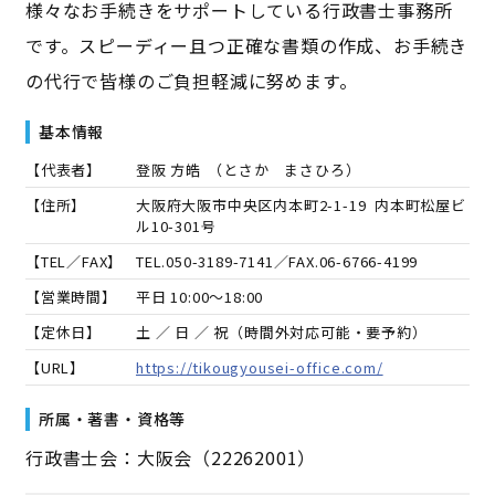
様々なお手続きをサポートしている行政書士事務所
です。スピーディー且つ正確な書類の作成、お手続き
の代行で皆様のご負担軽減に努めます。
基本情報
【代表者】
登阪 方皓
（
とさか まさひろ
）
【住所】
大阪府大阪市中央区内本町2-1-19 内本町松屋ビ
ル10-301号
【TEL／FAX】
TEL.
050-3189-7141
／FAX.
06-6766-4199
【営業時間】
平日 10:00～18:00
【定休日】
土 ／ 日 ／ 祝（時間外対応可能・要予約）
【URL】
https://tikougyousei-office.com/
所属・著書・資格等
行政書士会：大阪会（22262001）