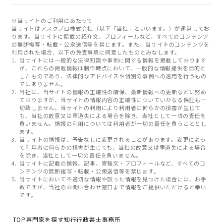
※当サイトのご利用にあたって
当サイトはアスクプロ株式会社（以下「当社」といいます。）が運営してお
ります。当サイトに掲載の紹介文、プロフィールなど、すべてのコンテンツ
の無断複写・転載・公衆送信等を禁じます。また、当サイトのコンテンツを
利用された場合、以下の免責事項に同意したものとみなします。
当サイトには一般的な法律知識や事例に関する情報を掲載しております
が、これらの掲載情報は制作時点において、一般的な情報提供を目的と
したものであり、法律的なアドバイスや個別の事例への適用を行うもの
ではありません。
当社は、当サイトの情報の正確性の確保、最新情報への更新などに努め
ておりますが、当サイトの情報内容の正確性についていかなる保証も一
切致しません。当サイトの利用により利用者に何らかの損害が生じて
も、当社の故意又は重過失による場合を除き、当社として一切の責任を
負いません。情報の利用については利用者が一切の責任を負うこととし
ます。
当サイトの情報は、予告なしに変更されることがあります。変更によっ
て利用者に何らかの損害が生じても、当社の故意又は重過失による場合
を除き、当社として一切の責任を負いません。
当サイトに記載の情報、記事、寄稿文・プロフィールなど、すべてのコ
ンテンツの無断複写・転載・公衆送信等を禁じます。
当サイトにおいて不適切な情報や誤った情報を見つけた場合には、お手
数ですが、当社のお問い合わせ窓口まで情報をご提供いただけると幸い
です。
TOP
専門家を探す
知行行政書士事務所