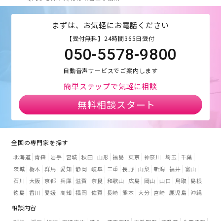
まずは、お気軽にお電話ください
【受付無料】24時間365日受付
050-5578-9800
自動音声サービスでご案内します
簡単ステップで気軽に相談
無料相談スタート
全国の専門家を探す
北海道
青森
岩手
宮城
秋田
山形
福島
東京
神奈川
埼玉
千葉
茨城
栃木
群馬
愛知
静岡
岐阜
三重
長野
山梨
新潟
福井
富山
石川
大阪
京都
兵庫
滋賀
奈良
和歌山
広島
岡山
山口
鳥取
島根
徳島
香川
愛媛
高知
福岡
佐賀
長崎
熊本
大分
宮崎
鹿児島
沖縄
相談内容