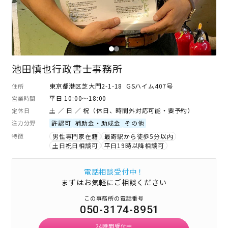
池田慎也行政書士事務所
東京都港区芝大門2-1-18 GSハイム407号
住所
平日 10:00～18:00
営業時間
土 ／ 日 ／ 祝（休日、時間外対応可能・要予約）
定休日
注力分野
許認可
補助金・助成金
その他
特徴
男性専門家在籍
最寄駅から徒歩5分以内
土日祝日相談可
平日19時以降相談可
電話相談受付中！
まずはお気軽にご相談ください
この事務所の電話番号
050-3174-8951
24時間受付中