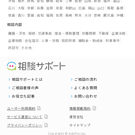
茨城
栃木
群馬
愛知
静岡
岐阜
三重
長野
山梨
新潟
福井
富山
石川
大阪
京都
兵庫
滋賀
奈良
和歌山
広島
岡山
山口
鳥取
島根
徳島
香川
愛媛
高知
福岡
佐賀
長崎
熊本
大分
宮崎
鹿児島
沖縄
相談内容
離婚・浮気
相続
交通事故
借金・債務整理
労働問題
不動産
企業法務
企業税務
会社設立
人事・労務
知的財産
補助金・助成金
刑事事件
許認可
その他
相談サポートとは
ご相談の流れ
ご相談者様の声
よくある質問
お役立ち記事
お問い合わせ
ユーザー利用規約
情報掲載規約
サービス運営について
運営会社
プライバシーポリシー
サイトマップ
Copyright © AskPro.Inc.