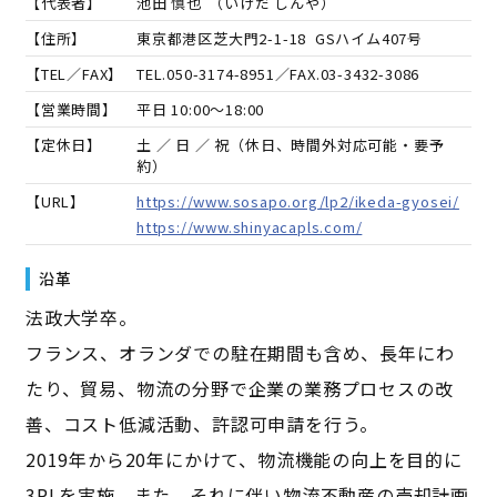
【代表者】
池田 慎也
（
いけだ しんや
）
【住所】
東京都港区芝大門2-1-18 GSハイム407号
【TEL／FAX】
TEL.
050-3174-8951
／FAX.
03-3432-3086
【営業時間】
平日 10:00～18:00
【定休日】
土 ／ 日 ／ 祝（休日、時間外対応可能・要予
約）
【URL】
https://www.sosapo.org/lp2/ikeda-gyosei/
https://www.shinyacapls.com/
沿革
法政大学卒。
フランス、オランダでの駐在期間も含め、長年にわ
たり、貿易、物流の分野で企業の業務プロセスの改
善、コスト低減活動、許認可申請を行う。
2019年から20年にかけて、物流機能の向上を目的に
3PLを実施。また、それに伴い物流不動産の売却計画