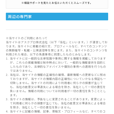
※相談サポートを見たとお伝えいただくとスムーズです。
周辺の専門家
※当サイトのご利用にあたって
当サイトはアスクプロ株式会社（以下「当社」といいます。）が運営してお
ります。当サイトに掲載の紹介文、プロフィールなど、すべてのコンテンツ
の無断複写・転載・公衆送信等を禁じます。また、当サイトのコンテンツを
利用された場合、以下の免責事項に同意したものとみなします。
当サイトには一般的な法律知識や事例に関する情報を掲載しております
が、これらの掲載情報は制作時点において、一般的な情報提供を目的と
したものであり、法律的なアドバイスや個別の事例への適用を行うもの
ではありません。
当社は、当サイトの情報の正確性の確保、最新情報への更新などに努め
ておりますが、当サイトの情報内容の正確性についていかなる保証も一
切致しません。当サイトの利用により利用者に何らかの損害が生じて
も、当社の故意又は重過失による場合を除き、当社として一切の責任を
負いません。情報の利用については利用者が一切の責任を負うこととし
ます。
当サイトの情報は、予告なしに変更されることがあります。変更によっ
て利用者に何らかの損害が生じても、当社の故意又は重過失による場合
を除き、当社として一切の責任を負いません。
当サイトに記載の情報、記事、寄稿文・プロフィールなど、すべてのコ