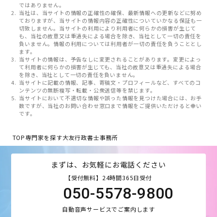
ではありません。
当社は、当サイトの情報の正確性の確保、最新情報への更新などに努め
ておりますが、当サイトの情報内容の正確性についていかなる保証も一
切致しません。当サイトの利用により利用者に何らかの損害が生じて
も、当社の故意又は重過失による場合を除き、当社として一切の責任を
負いません。情報の利用については利用者が一切の責任を負うこととし
ます。
当サイトの情報は、予告なしに変更されることがあります。変更によっ
て利用者に何らかの損害が生じても、当社の故意又は重過失による場合
を除き、当社として一切の責任を負いません。
当サイトに記載の情報、記事、寄稿文・プロフィールなど、すべてのコ
ンテンツの無断複写・転載・公衆送信等を禁じます。
当サイトにおいて不適切な情報や誤った情報を見つけた場合には、お手
数ですが、当社のお問い合わせ窓口まで情報をご提供いただけると幸い
です。
TOP
専門家を探す
大友行政書士事務所
まずは、お気軽にお電話ください
【受付無料】24時間365日受付
050-5578-9800
自動音声サービスでご案内します