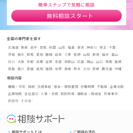
簡単ステップで気軽に相談
無料相談スタート
全国の専門家を探す
北海道
青森
岩手
宮城
秋田
山形
福島
東京
神奈川
埼玉
千葉
茨城
栃木
群馬
愛知
静岡
岐阜
三重
長野
山梨
新潟
福井
富山
石川
大阪
京都
兵庫
滋賀
奈良
和歌山
広島
岡山
山口
鳥取
島根
徳島
香川
愛媛
高知
福岡
佐賀
長崎
熊本
大分
宮崎
鹿児島
沖縄
相談内容
離婚・浮気
相続
交通事故
借金・債務整理
労働問題
不動産
企業法務
企業税務
会社設立
人事・労務
知的財産
補助金・助成金
刑事事件
許認可
その他
相談サポートとは
ご相談の流れ