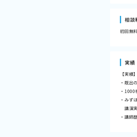
相談
初回無
実績
【実績
・既出
・100
・みず
講演実
・講師歴