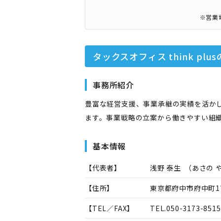
※営業
タックスオフィス think plus
事務所紹介
豊富な経営支援、事業承継の実績を活か
ます。事業戦略の立案から働きやすい組
基本情報
【代表者】
浅野 泰生
（
あさの 
【住所】
東京都府中市府中町1
【TEL／FAX】
TEL.
050-3173-8515