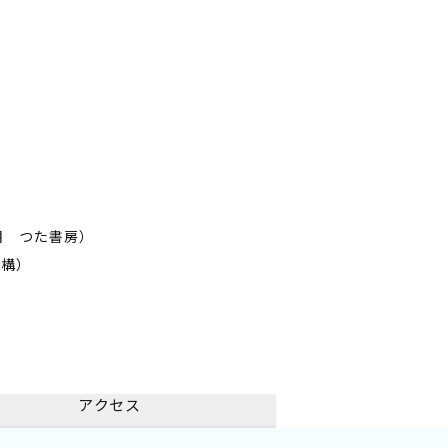
月 つた書房）
機構）
アクセス