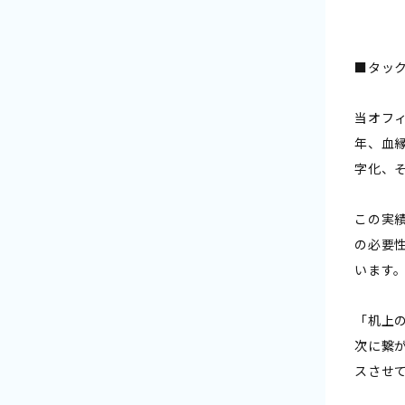
■タックス
当オフ
年、血
字化、
この実
の必要
います
「机上
次に繋
スさせ