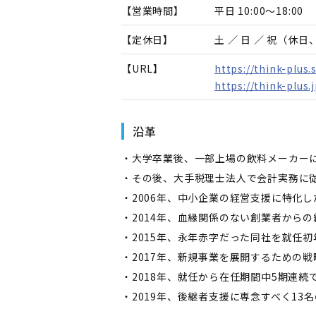
【営業時間】
平日 10:00～18:00
【定休日】
土 ／ 日 ／ 祝（休
【URL】
https://think-plus.s
https://think-plus.j
沿革
・大学卒業後、一部上場の飲料メーカー
・その後、大手税理士法人で会計実務に
・2006年、中小企業の経営支援に特化
・2014年、血縁関係のない創業者から
・2015年、永年赤字だった同社を就任
・2017年、新規事業を展開するための
・2018年、就任から在任期間中5期連続
・2019年、後継者支援に専念すべく13名の仲