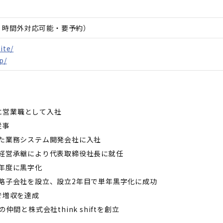
日、時間外対応可能・要予約）
ite/
p/
に営業職として入社
従事
した業務システム開発会社に入社
の経営承継により代表取締役社長に就任
初年度に黒字化
戦略子会社を設立、設立2年目で単年黒字化に成功
で増収を達成
間と株式会社think shiftを創立