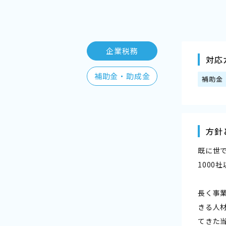
企業税務
対応
補助金・助成金
補助金
方針
既に世
1000
長く事
きる人
てきた