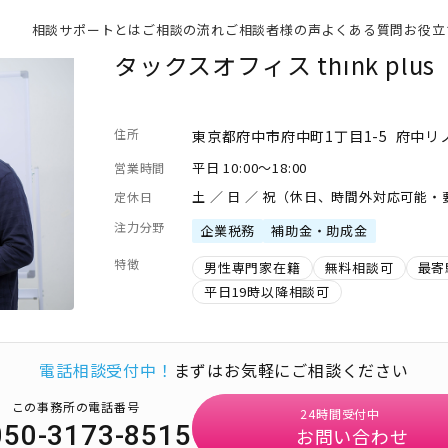
相談サポートとは
ご相談の流れ
ご相談者様の声
よくある質問
お役立
タックスオフィス think plus
住所
東京都府中市府中町1丁目1-5 府中リ
平日 10:00～18:00
営業時間
土 ／ 日 ／ 祝（休日、時間外対応可能
定休日
注力分野
企業税務
補助金・助成金
特徴
男性専門家在籍
無料相談可
最寄
平日19時以降相談可
電話相談受付中！
まずはお気軽にご相談ください
この事務所の電話番号
24時間受付中
050-3173-8515
お問い合わせ