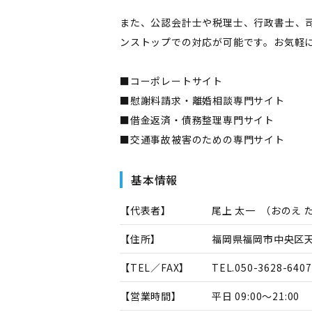
また、公認会計士や税理士、行政書士、
ンストップでの対応が可能です。お気軽
■コーポレートサイト
■慰謝料請求・離婚相談専門サイト
■借金返済・債務整理専門サイト
■交通事故被害のための専門サイト
基本情報
【代表者】
尾上 太一
（
おのえ 
【住所】
福岡県福岡市中央区天神
【TEL／FAX】
TEL.
050-3628-6407
【営業時間】
平日 09:00～21:00