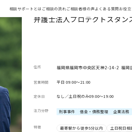
相談サポートとは
ご相談の流れ
ご相談者様の声
よくある質問
お役立
弁護士法人プロテクトスタンス
住所
福岡県福岡市中央区天神2-14-2 福岡
平日 09:00～21:00
営業時間
なし／土日祝のみ09:00～19:00
定休日
注力分野
刑事事件
借金・債務整理
企業法務
特徴
最寄駅から徒歩5分以内
土日祝日相