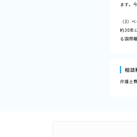
ます。
（3）
約30
る国際
相談
弁護士