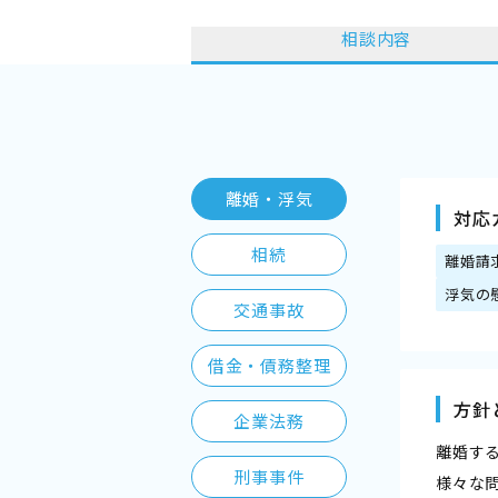
相談内容
離婚・浮気
対応
相続
離婚請
浮気の
交通事故
借金・債務整理
方針
企業法務
離婚す
刑事事件
様々な