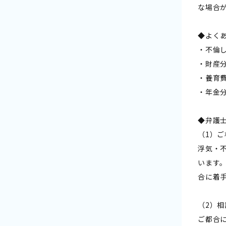
な場合
◆よく
・不倫
・財産
・養育
・年金
◆弁護
（1）
浮気・
います
合に着
（2）
ご都合