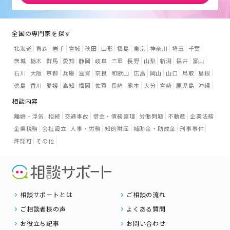
全国の専門家を探す
北海道
青森
岩手
宮城
秋田
山形
福島
東京
神奈川
埼玉
千葉
茨城
栃木
群馬
愛知
静岡
岐阜
三重
長野
山梨
新潟
福井
富山
石川
大阪
京都
兵庫
滋賀
奈良
和歌山
広島
岡山
山口
鳥取
島根
徳島
香川
愛媛
高知
福岡
佐賀
長崎
熊本
大分
宮崎
鹿児島
沖縄
相談内容
離婚・浮気
相続
交通事故
借金・債務整理
労働問題
不動産
企業法務
企業税務
会社設立
人事・労務
知的財産
補助金・助成金
刑事事件
許認可
その他
相談サポートとは
ご相談の流れ
ご相談者様の声
よくある質問
お役立ち記事
お問い合わせ