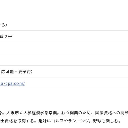
きら
）
番２号
日対応可能・要予約）
ta-cpa.com/
市出身。大阪市立大学経済学部卒業。独立開業のため、国家資格への挑戦
、税理士資格を取得する。趣味はゴルフやランニング。野球も楽しむ。