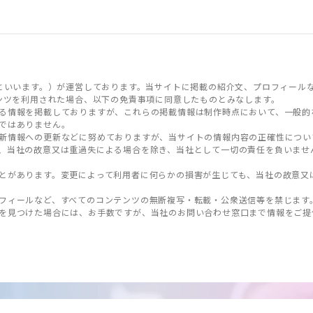
といいます。）が運営しております。当サイトに掲載の紹介文、プロフィール
ンツを利用された場合、以下の免責事項に同意したものとみなします。
る情報を掲載しておりますが、これらの掲載情報は制作時点において、一般的
ではありません。
新情報への更新などに努めておりますが、当サイトの情報内容の正確性につい
、当社の故意又は重過失による場合を除き、当社として一切の責任を負いませ
とがあります。変更によって利用者に何らかの損害が生じても、当社の故意又
フィールなど、すべてのコンテンツの無断複写・転載・公衆送信等を禁じます
を見つけた場合には、お手数ですが、当社のお問い合わせ窓口まで情報をご提