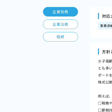
企業税務
対応
企業法務
事業承
相続
方針
少子高
とも多
ポート
株式公
例えば
□税務
□節税