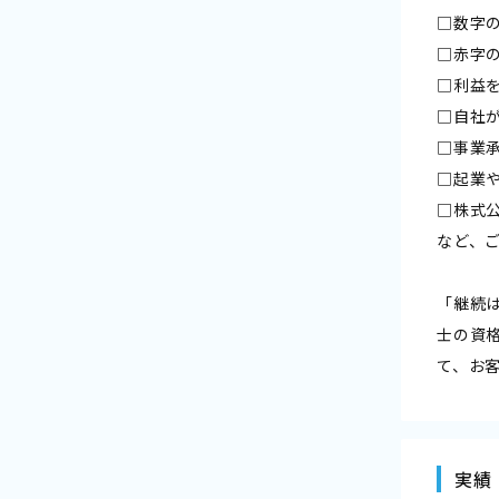
□数字
□赤字
□利益
□自社
□事業
□起業
□株式
など、
「継続
士の資
て、お
実績