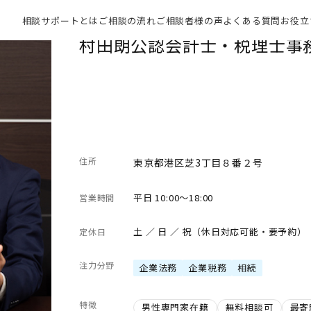
相談サポートとは
ご相談の流れ
ご相談者様の声
よくある質問
お役立
村田朗公認会計士・税理士事
住所
東京都港区芝3丁目８番２号
平日 10:00～18:00
営業時間
土 ／ 日 ／ 祝（休日対応可能・要予約）
定休日
注力分野
企業法務
企業税務
相続
特徴
男性専門家在籍
無料相談可
最寄