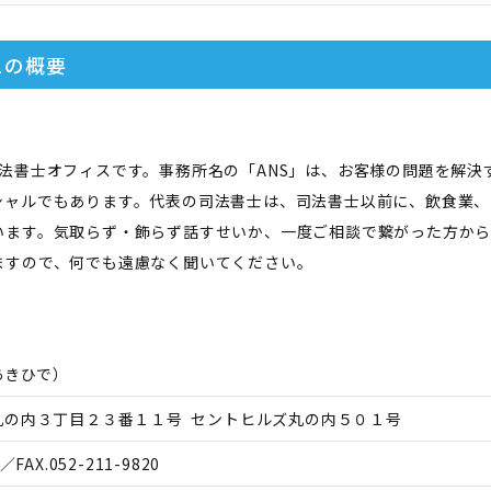
ス
の概要
法書士オフィスです。事務所名の「ANS」は、お客様の問題を解決
シャルでもあります。代表の司法書士は、司法書士以前に、飲食業、
います。気取らず・飾らず話すせいか、一度ご相談で繋がった方か
ますので、何でも遠慮なく聞いてください。
あきひで
）
丸の内３丁目２３番１１号 セントヒルズ丸の内５０１号
／FAX.
052-211-9820