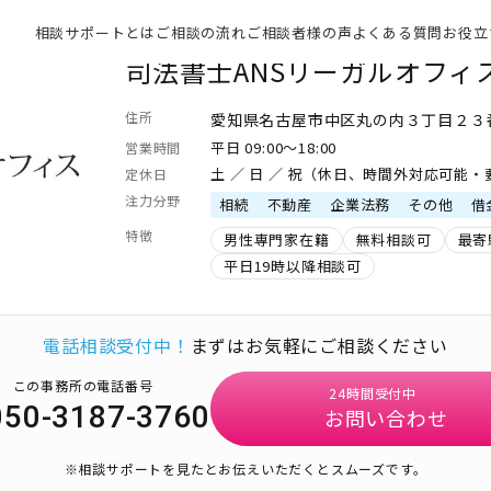
相談サポートとは
ご相談の流れ
ご相談者様の声
よくある質問
お役立
司法書士ANSリーガルオフィ
住所
愛知県名古屋市中区丸の内３丁目２３
平日 09:00～18:00
営業時間
土 ／ 日 ／ 祝（休日、時間外対応可能
定休日
注力分野
相続
不動産
企業法務
その他
借
特徴
男性専門家在籍
無料相談可
最寄
平日19時以降相談可
電話相談受付中！
まずはお気軽にご相談ください
この事務所の電話番号
24時間受付中
050-3187-3760
お問い合わせ
※相談サポートを見たとお伝えいただくとスムーズです。