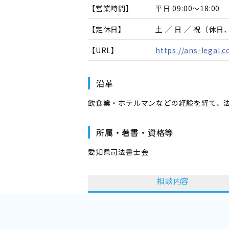
【営業時間】
平日 09:00～18:00
【定休日】
土 ／ 日 ／ 祝（休
【URL】
https://ans-legal.
沿革
飲食業・ホテルマンなどの経験を経て、法
所属・著書・資格等
愛知県司法書士会
相談内容