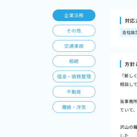
企業法務
対応
その他
会社設
交通事故
相続
方針
「新し
借金・債務整理
相談し
不動産
当事務
離婚・浮気
ていて
沢山の
した