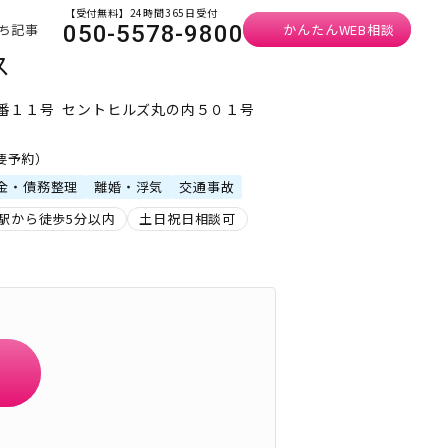
【受付無料】24時間365日受付
ち記事
かんたんWEB相談
050-5578-9800
ス
番１１号 セントヒルズ丸の内５０１号
・要予約）
金・債務整理
離婚・浮気
交通事故
駅から徒歩5分以内
土日祝日相談可