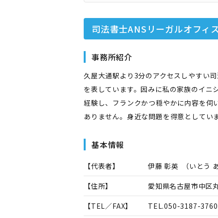
司法書士ANSリーガルオフィ
事務所紹介
久屋大通駅より3分のアクセスしやすい司
を表しています。因みに私の家族のイニ
経験し、フランクかつ穏やかに内容を伺
ありません。身近な問題を得意としてい
基本情報
【代表者】
伊藤 彰英
（
いとう 
【住所】
愛知県名古屋市中区
【TEL／FAX】
TEL.
050-3187-3760