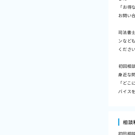
「お得
お問い
司法書
ンなど
くださ
――初回
身近な
「どこ
バイス
相談
初回相