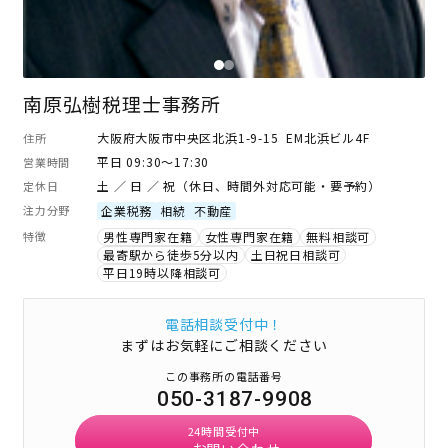
南原弘樹税理士事務所
大阪府大阪市中央区北浜1-9-15 EM北浜ビル4F
住所
平日 09:30～17:30
営業時間
土 ／ 日 ／ 祝（休日、時間外対応可能・要予約）
定休日
注力分野
企業税務
相続
不動産
特徴
男性専門家在籍
女性専門家在籍
無料相談可
最寄駅から徒歩5分以内
土日祝日相談可
平日19時以降相談可
電話相談受付中！
まずはお気軽にご相談ください
この事務所の電話番号
050-3187-9908
24時間受付中