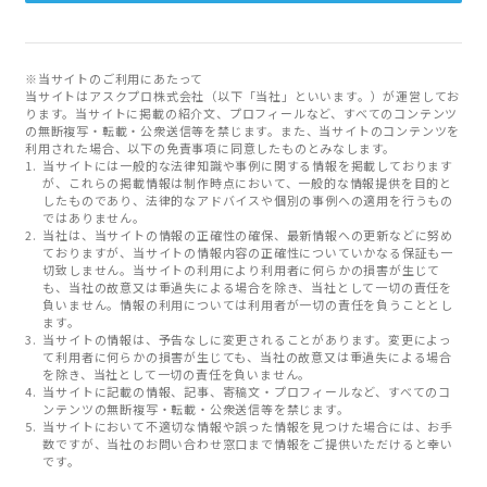
※当サイトのご利用にあたって
当サイトはアスクプロ株式会社（以下「当社」といいます。）が運営してお
ります。当サイトに掲載の紹介文、プロフィールなど、すべてのコンテンツ
の無断複写・転載・公衆送信等を禁じます。また、当サイトのコンテンツを
利用された場合、以下の免責事項に同意したものとみなします。
当サイトには一般的な法律知識や事例に関する情報を掲載しております
が、これらの掲載情報は制作時点において、一般的な情報提供を目的と
したものであり、法律的なアドバイスや個別の事例への適用を行うもの
ではありません。
当社は、当サイトの情報の正確性の確保、最新情報への更新などに努め
ておりますが、当サイトの情報内容の正確性についていかなる保証も一
切致しません。当サイトの利用により利用者に何らかの損害が生じて
も、当社の故意又は重過失による場合を除き、当社として一切の責任を
負いません。情報の利用については利用者が一切の責任を負うこととし
ます。
当サイトの情報は、予告なしに変更されることがあります。変更によっ
て利用者に何らかの損害が生じても、当社の故意又は重過失による場合
を除き、当社として一切の責任を負いません。
当サイトに記載の情報、記事、寄稿文・プロフィールなど、すべてのコ
ンテンツの無断複写・転載・公衆送信等を禁じます。
当サイトにおいて不適切な情報や誤った情報を見つけた場合には、お手
数ですが、当社のお問い合わせ窓口まで情報をご提供いただけると幸い
です。