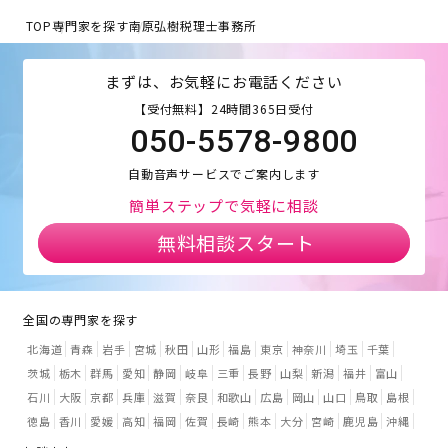
TOP
専門家を探す
南原弘樹税理士事務所
まずは、お気軽にお電話ください
【受付無料】24時間365日受付
050-5578-9800
自動音声サービスでご案内します
簡単ステップで気軽に相談
無料相談スタート
全国の専門家を探す
北海道
青森
岩手
宮城
秋田
山形
福島
東京
神奈川
埼玉
千葉
茨城
栃木
群馬
愛知
静岡
岐阜
三重
長野
山梨
新潟
福井
富山
石川
大阪
京都
兵庫
滋賀
奈良
和歌山
広島
岡山
山口
鳥取
島根
徳島
香川
愛媛
高知
福岡
佐賀
長崎
熊本
大分
宮崎
鹿児島
沖縄