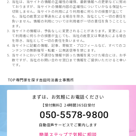
当社は、当サイトの情報の正確性の確保、最新情報への更新などに努め
ておりますが、当サイトの情報内容の正確性についていかなる保証も一
切致しません。当サイトの利用により利用者に何らかの損害が生じて
も、当社の故意又は重過失による場合を除き、当社として一切の責任を
負いません。情報の利用については利用者が一切の責任を負うこととし
ます。
当サイトの情報は、予告なしに変更されることがあります。変更によっ
て利用者に何らかの損害が生じても、当社の故意又は重過失による場合
を除き、当社として一切の責任を負いません。
当サイトに記載の情報、記事、寄稿文・プロフィールなど、すべてのコ
ンテンツの無断複写・転載・公衆送信等を禁じます。
当サイトにおいて不適切な情報や誤った情報を見つけた場合には、お手
数ですが、当社のお問い合わせ窓口まで情報をご提供いただけると幸い
です。
TOP
専門家を探す
吉田司法書士事務所
まずは、お気軽にお電話ください
【受付無料】24時間365日受付
050-5578-9800
自動音声サービスでご案内します
簡単ステップで気軽に相談