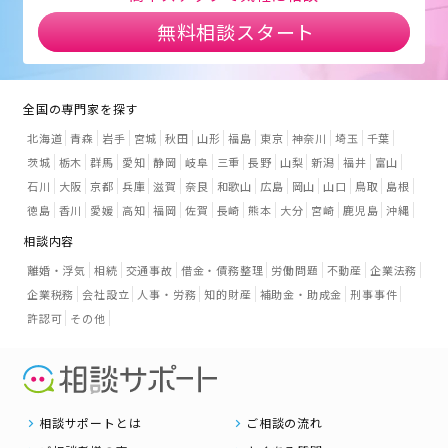
無料相談スタート
全国の専門家を探す
北海道
青森
岩手
宮城
秋田
山形
福島
東京
神奈川
埼玉
千葉
茨城
栃木
群馬
愛知
静岡
岐阜
三重
長野
山梨
新潟
福井
富山
石川
大阪
京都
兵庫
滋賀
奈良
和歌山
広島
岡山
山口
鳥取
島根
徳島
香川
愛媛
高知
福岡
佐賀
長崎
熊本
大分
宮崎
鹿児島
沖縄
相談内容
離婚・浮気
相続
交通事故
借金・債務整理
労働問題
不動産
企業法務
企業税務
会社設立
人事・労務
知的財産
補助金・助成金
刑事事件
許認可
その他
相談サポートとは
ご相談の流れ