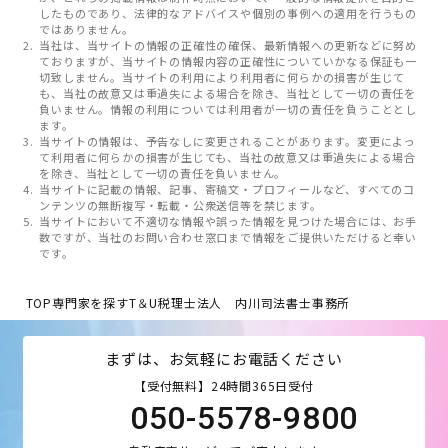
したものであり、法律的なアドバイスや個別の事例への適用を行うもの
ではありません。
当社は、当サイトの情報の正確性の確保、最新情報への更新などに努め
ておりますが、当サイトの情報内容の正確性についていかなる保証も一
切致しません。当サイトの利用により利用者に何らかの損害が生じて
も、当社の故意又は重過失による場合を除き、当社として一切の責任を
負いません。情報の利用については利用者が一切の責任を負うこととし
ます。
当サイトの情報は、予告なしに変更されることがあります。変更によっ
て利用者に何らかの損害が生じても、当社の故意又は重過失による場合
を除き、当社として一切の責任を負いません。
当サイトに記載の情報、記事、寄稿文・プロフィールなど、すべてのコ
ンテンツの無断複写・転載・公衆送信等を禁じます。
当サイトにおいて不適切な情報や誤った情報を見つけた場合には、お手
数ですが、当社のお問い合わせ窓口まで情報をご提供いただけると幸い
です。
TOP
専門家を探す
T＆U税理士法人 内川司法書士事務所
まずは、お気軽にお電話ください
【受付無料】24時間365日受付
050-5578-9800