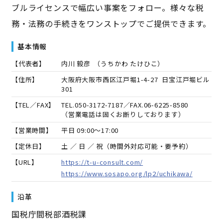
ブルライセンスで幅広い事案をフォロー。様々な税
務・法務の手続きをワンストップでご提供できます。
基本情報
【代表者】
内川 毅彦
（
うちかわ たけひこ
）
【住所】
大阪府大阪市西区江戸堀1-4-27 日宝江戸堀ビル
301
【TEL／FAX】
TEL.
050-3172-7187
／FAX.
06-6225-8580
（営業電話は固くお断りしております）
【営業時間】
平日 09:00～17:00
【定休日】
土 ／ 日 ／ 祝（時間外対応可能・要予約）
【URL】
https://t-u-consult.com/
https://www.sosapo.org/lp2/uchikawa/
沿革
国税庁間税部酒税課