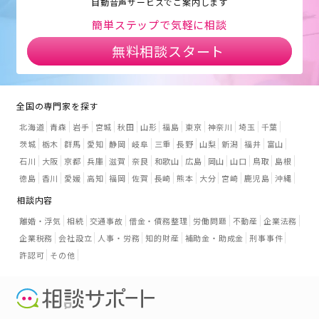
自動音声サービスでご案内します
簡単ステップで気軽に相談
無料相談スタート
全国の専門家を探す
北海道
青森
岩手
宮城
秋田
山形
福島
東京
神奈川
埼玉
千葉
茨城
栃木
群馬
愛知
静岡
岐阜
三重
長野
山梨
新潟
福井
富山
石川
大阪
京都
兵庫
滋賀
奈良
和歌山
広島
岡山
山口
鳥取
島根
徳島
香川
愛媛
高知
福岡
佐賀
長崎
熊本
大分
宮崎
鹿児島
沖縄
相談内容
離婚・浮気
相続
交通事故
借金・債務整理
労働問題
不動産
企業法務
企業税務
会社設立
人事・労務
知的財産
補助金・助成金
刑事事件
許認可
その他