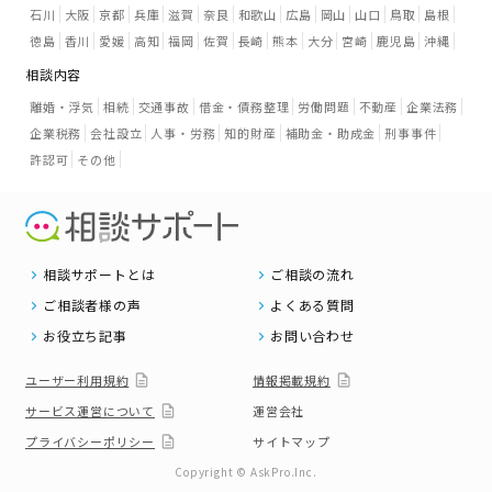
石川
大阪
京都
兵庫
滋賀
奈良
和歌山
広島
岡山
山口
鳥取
島根
徳島
香川
愛媛
高知
福岡
佐賀
長崎
熊本
大分
宮崎
鹿児島
沖縄
相談内容
離婚・浮気
相続
交通事故
借金・債務整理
労働問題
不動産
企業法務
企業税務
会社設立
人事・労務
知的財産
補助金・助成金
刑事事件
許認可
その他
相談サポートとは
ご相談の流れ
ご相談者様の声
よくある質問
お役立ち記事
お問い合わせ
ユーザー利用規約
情報掲載規約
サービス運営について
運営会社
プライバシーポリシー
サイトマップ
Copyright © AskPro.Inc.