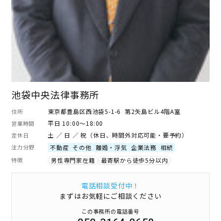
池袋中央法律事務所
東京都豊島区西池袋5-1-6 第2矢島ビル4階A室
住所
平日 10:00～18:00
営業時間
土 ／ 日 ／ 祝（休日、時間外対応可能・要予約）
定休日
注力分野
不動産
その他
離婚・浮気
企業法務
相続
特徴
男性専門家在籍
最寄駅から徒歩5分以内
電話相談受付中！
まずはお気軽にご相談ください
この事務所の電話番号