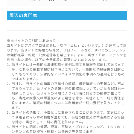
周辺の専門家
※当サイトのご利用にあたって
当サイトはアスクプロ株式会社（以下「当社」といいます。）が運営してお
ります。当サイトに掲載の紹介文、プロフィールなど、すべてのコンテンツ
の無断複写・転載・公衆送信等を禁じます。また、当サイトのコンテンツを
利用された場合、以下の免責事項に同意したものとみなします。
当サイトには一般的な法律知識や事例に関する情報を掲載しております
が、これらの掲載情報は制作時点において、一般的な情報提供を目的と
したものであり、法律的なアドバイスや個別の事例への適用を行うもの
ではありません。
当社は、当サイトの情報の正確性の確保、最新情報への更新などに努め
ておりますが、当サイトの情報内容の正確性についていかなる保証も一
切致しません。当サイトの利用により利用者に何らかの損害が生じて
も、当社の故意又は重過失による場合を除き、当社として一切の責任を
負いません。情報の利用については利用者が一切の責任を負うこととし
ます。
当サイトの情報は、予告なしに変更されることがあります。変更によっ
て利用者に何らかの損害が生じても、当社の故意又は重過失による場合
を除き、当社として一切の責任を負いません。
当サイトに記載の情報、記事、寄稿文・プロフィールなど、すべてのコ
ンテンツの無断複写・転載・公衆送信等を禁じます。