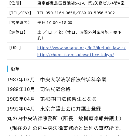
【住所】
東京都豊島区西池袋5-1-6 第2矢島ビル4階A室
【TEL／FAX】
TEL.
050-3164-0658
／FAX.
03-5956-5302
【営業時間】
平日 10:00～18:00
【定休日】
土 ／ 日 ／ 祝（休日、時間外対応可能・要予
約）
【URL】
https://www.sosapo.org/lp2/ikebukulaw-c/
http://chuou-ikebukulawoffice.tokyo/
沿革
1987年03月 中央大学法学部法律学科卒業
1988年10月 司法試験合格
1989年04月 第43期司法修習生となる
1991年04月 東京弁護士会に弁護士登録
丸の内中央法律事務所（所長 故榊原卓郎弁護士）
（現在の丸の内中央法律事務所とは別の事務所で、