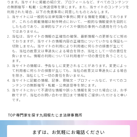
ります。当サイトに掲載の紹介文、プロフィールなど、すべてのコンテンツ
の無断複写・転載・公衆送信等を禁じます。また、当サイトのコンテンツを
利用された場合、以下の免責事項に同意したものとみなします。
当サイトには一般的な法律知識や事例に関する情報を掲載しております
が、これらの掲載情報は制作時点において、一般的な情報提供を目的と
したものであり、法律的なアドバイスや個別の事例への適用を行うもの
ではありません。
当社は、当サイトの情報の正確性の確保、最新情報への更新などに努め
ておりますが、当サイトの情報内容の正確性についていかなる保証も一
切致しません。当サイトの利用により利用者に何らかの損害が生じて
も、当社の故意又は重過失による場合を除き、当社として一切の責任を
負いません。情報の利用については利用者が一切の責任を負うこととし
ます。
当サイトの情報は、予告なしに変更されることがあります。変更によっ
て利用者に何らかの損害が生じても、当社の故意又は重過失による場合
を除き、当社として一切の責任を負いません。
当サイトに記載の情報、記事、寄稿文・プロフィールなど、すべてのコ
ンテンツの無断複写・転載・公衆送信等を禁じます。
当サイトにおいて不適切な情報や誤った情報を見つけた場合には、お手
数ですが、当社のお問い合わせ窓口まで情報をご提供いただけると幸い
です。
TOP
専門家を探す
九段坂たじま法律事務所
まずは、お気軽にお電話ください