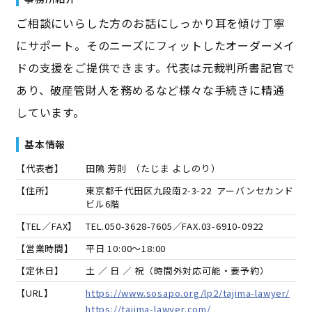
ご相談にいらした方のお話にしっかり耳を傾け丁寧
にサポート。そのニーズにフィットしたオーダーメイ
ドの支援をご提供できます。代表は元裁判所書記官で
あり、破産管財人を務めるなど様々な手続きに精通
しています。
基本情報
【代表者】
田隝 芳則
（
たじま よしのり
）
【住所】
東京都千代田区九段南2-3-22 アーバンセカンド
ビル6階
【TEL／FAX】
TEL.
050-3628-7605
／FAX.
03-6910-0922
【営業時間】
平日 10:00～18:00
【定休日】
土 ／ 日 ／ 祝（時間外対応可能・要予約）
【URL】
https://www.sosapo.org/lp2/tajima-lawyer/
https://tajima-lawyer.com/