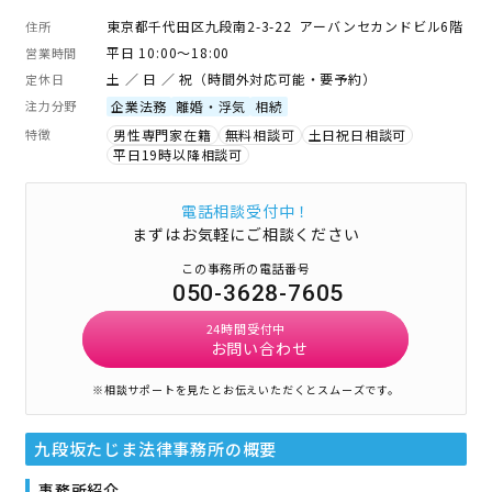
東京都千代田区九段南2-3-22 アーバンセカンドビル6階
住所
平日 10:00～18:00
営業時間
土 ／ 日 ／ 祝（時間外対応可能・要予約）
定休日
注力分野
企業法務
離婚・浮気
相続
特徴
男性専門家在籍
無料相談可
土日祝日相談可
平日19時以降相談可
電話相談受付中！
まずはお気軽にご相談ください
この事務所の電話番号
050-3628-7605
24時間受付中
お問い合わせ
※相談サポートを見たとお伝えいただくとスムーズです。
九段坂たじま法律事務所
の概要
事務所紹介