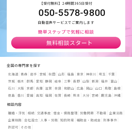
【受付無料】24時間365日受付
050-5578-9800
自動音声サービスでご案内します
簡単ステップで気軽に相談
無料相談スタート
全国の専門家を探す
北海道
青森
岩手
宮城
秋田
山形
福島
東京
神奈川
埼玉
千葉
茨城
栃木
群馬
愛知
静岡
岐阜
三重
長野
山梨
新潟
福井
富山
石川
大阪
京都
兵庫
滋賀
奈良
和歌山
広島
岡山
山口
鳥取
島根
徳島
香川
愛媛
高知
福岡
佐賀
長崎
熊本
大分
宮崎
鹿児島
沖縄
相談内容
離婚・浮気
相続
交通事故
借金・債務整理
労働問題
不動産
企業法務
企業税務
会社設立
人事・労務
知的財産
補助金・助成金
刑事事件
許認可
その他