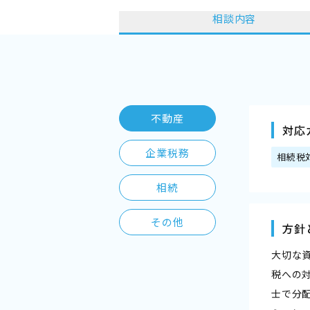
相談内容
不動産
対応
企業税務
相続税
相続
その他
方針
大切な
税への
士で分