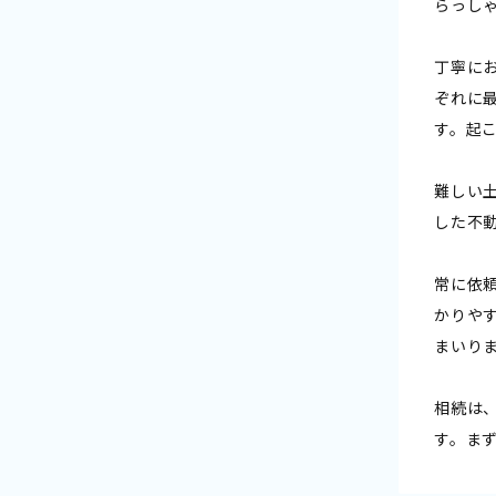
らっし
丁寧に
ぞれに
す。起
難しい
した不
常に依
かりや
まいり
相続は
す。ま