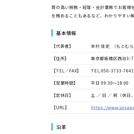
質の高い税務・経理・会計業務でお客様
を務めることもあるなど、わかりやすい
基本情報
【代表者】
本村 佳史
（
もとむら
【住所】
東京都板橋区西台3-7
【TEL／FAX】
TEL.
050-3733-7641
【営業時間】
平日 09:30～18:00
【定休日】
土 ／ 日 ／ 祝（休
【URL】
https://www.sosap
沿革