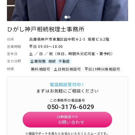
ひがし神戸相続税理士事務所
兵庫県神戸市東灘区田中町4-2-5 坂根ビル2階
住所
平日 09:00～18:00
営業時間
土 ／ 日 ／ 祝（休日、時間外対応可能・要予約）
定休日
注力分野
企業税務
相続
不動産
特徴
無料相談可
土日祝日相談可
平日19時以降相談可
電話相談受付中！
まずはお気軽にご相談ください
この事務所の電話番号
050-3176-6029
24時間受付中
お問い合わせ
※相談サポートを見たとお伝えいただくとスムーズです。