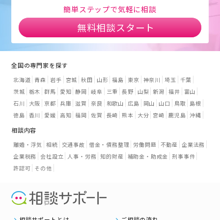
簡単ステップで気軽に相談
無料相談スタート
全国の専門家を探す
北海道
青森
岩手
宮城
秋田
山形
福島
東京
神奈川
埼玉
千葉
茨城
栃木
群馬
愛知
静岡
岐阜
三重
長野
山梨
新潟
福井
富山
石川
大阪
京都
兵庫
滋賀
奈良
和歌山
広島
岡山
山口
鳥取
島根
徳島
香川
愛媛
高知
福岡
佐賀
長崎
熊本
大分
宮崎
鹿児島
沖縄
相談内容
離婚・浮気
相続
交通事故
借金・債務整理
労働問題
不動産
企業法務
企業税務
会社設立
人事・労務
知的財産
補助金・助成金
刑事事件
許認可
その他
相談サポートとは
ご相談の流れ