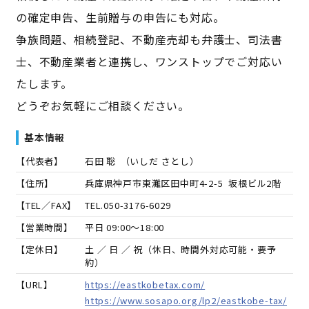
の確定申告、生前贈与の申告にも対応。
争族問題、相続登記、不動産売却も弁護士、司法書
士、不動産業者と連携し、ワンストップでご対応い
たします。
どうぞお気軽にご相談ください。
基本情報
【代表者】
石田 聡
（
いしだ さとし
）
【住所】
兵庫県神戸市東灘区田中町4-2-5 坂根ビル2階
【TEL／FAX】
TEL.
050-3176-6029
【営業時間】
平日 09:00～18:00
【定休日】
土 ／ 日 ／ 祝（休日、時間外対応可能・要予
約）
【URL】
https://eastkobetax.com/
https://www.sosapo.org/lp2/eastkobe-tax/