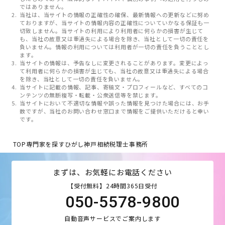
ではありません。
当社は、当サイトの情報の正確性の確保、最新情報への更新などに努め
ておりますが、当サイトの情報内容の正確性についていかなる保証も一
切致しません。当サイトの利用により利用者に何らかの損害が生じて
も、当社の故意又は重過失による場合を除き、当社として一切の責任を
負いません。情報の利用については利用者が一切の責任を負うこととし
ます。
当サイトの情報は、予告なしに変更されることがあります。変更によっ
て利用者に何らかの損害が生じても、当社の故意又は重過失による場合
を除き、当社として一切の責任を負いません。
当サイトに記載の情報、記事、寄稿文・プロフィールなど、すべてのコ
ンテンツの無断複写・転載・公衆送信等を禁じます。
当サイトにおいて不適切な情報や誤った情報を見つけた場合には、お手
数ですが、当社のお問い合わせ窓口まで情報をご提供いただけると幸い
です。
TOP
専門家を探す
ひがし神戸相続税理士事務所
まずは、お気軽にお電話ください
【受付無料】24時間365日受付
050-5578-9800
自動音声サービスでご案内します