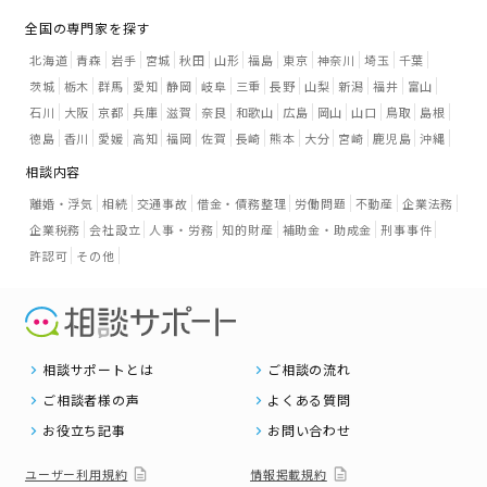
全国の専門家を探す
北海道
青森
岩手
宮城
秋田
山形
福島
東京
神奈川
埼玉
千葉
茨城
栃木
群馬
愛知
静岡
岐阜
三重
長野
山梨
新潟
福井
富山
石川
大阪
京都
兵庫
滋賀
奈良
和歌山
広島
岡山
山口
鳥取
島根
徳島
香川
愛媛
高知
福岡
佐賀
長崎
熊本
大分
宮崎
鹿児島
沖縄
相談内容
離婚・浮気
相続
交通事故
借金・債務整理
労働問題
不動産
企業法務
企業税務
会社設立
人事・労務
知的財産
補助金・助成金
刑事事件
許認可
その他
相談サポートとは
ご相談の流れ
ご相談者様の声
よくある質問
お役立ち記事
お問い合わせ
ユーザー利用規約
情報掲載規約