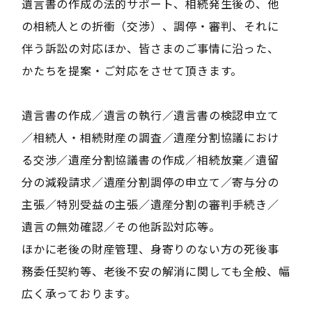
遺言書の作成の法的サポート、相続発生後の、他
の相続人との折衝（交渉）、調停・審判、それに
伴う訴訟の対応ほか、皆さまのご事情に沿った、
かたちを提案・ご対応をさせて頂きます。
遺言書の作成／遺言の執行／遺言書の検認申立て
／相続人・相続財産の調査／遺産分割協議におけ
る交渉／遺産分割協議書の作成／相続放棄／遺留
分の減殺請求／遺産分割調停の申立て／寄与分の
主張／特別受益の主張／遺産分割の審判手続き／
遺言の無効確認／その他訴訟対応等。
ほかに老後の財産管理、身寄りのない方の死後事
務委任契約等、老後不安の解消に関しても全般、幅
広く承っております。