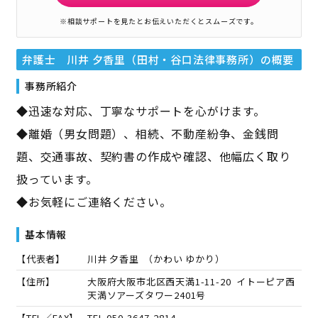
※相談サポートを見たとお伝えいただくとスムーズです。
弁護士 川井 夕香里（田村・谷口法律事務所）
の概要
事務所紹介
◆迅速な対応、丁寧なサポートを心がけます。
◆離婚（男女問題）、相続、不動産紛争、金銭問
題、交通事故、契約書の作成や確認、他幅広く取り
扱っています。
◆お気軽にご連絡ください。
基本情報
【代表者】
川井 夕香里
（
かわい ゆかり
）
【住所】
大阪府大阪市北区西天満1-11-20 イトーピア西
天満ソアーズタワー2401号
【TEL／FAX】
TEL.
050-3647-2814