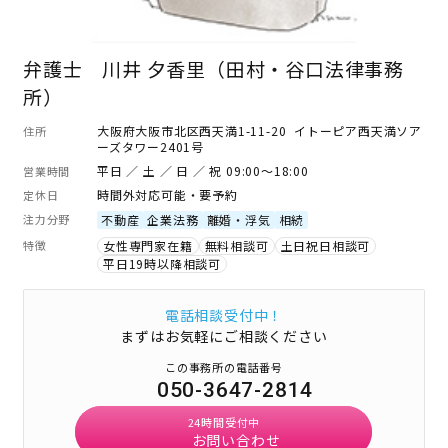
弁護士 川井 夕香里（田村・谷口法律事務
所）
大阪府大阪市北区西天満1-11-20 イトーピア西天満ソア
住所
ーズタワー2401号
平日 ／ 土 ／ 日 ／ 祝 09:00～18:00
営業時間
時間外対応可能・要予約
定休日
注力分野
不動産
企業法務
離婚・浮気
相続
特徴
女性専門家在籍
無料相談可
土日祝日相談可
平日19時以降相談可
電話相談受付中！
まずはお気軽にご相談ください
この事務所の電話番号
050-3647-2814
24時間受付中
お問い合わせ