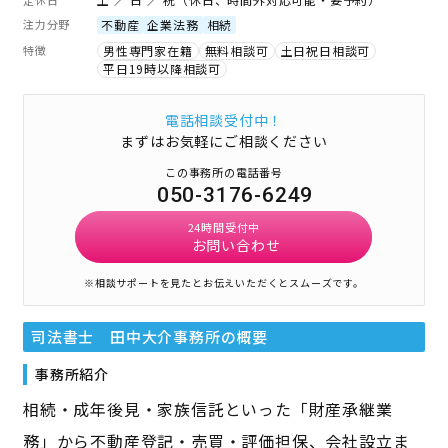
注力分野
不動産
企業法務
相続
特徴
男性専門家在籍
無料相談可
土日祝日相談可
平日19時以降相談可
電話相談受付中！
まずはお気軽にご相談ください
この事務所の電話番号
050-3176-6249
24時間受付中
お問い合わせ
※相談サポートを見たとお伝えいただくとスムーズです。
司法書士 田中大介事務所
の概要
事務所紹介
相続・成年後見・家族信託といった「財産承継業
務」から不動産登記・売買・評価担保、会社設立ま