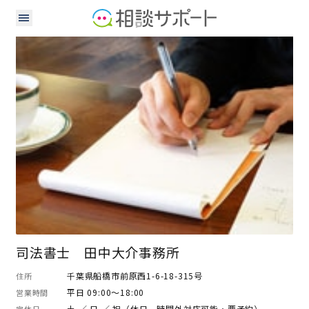
司法書士
土地家屋調査士
司法書士 田中大介事務所
千葉県船橋市前原西1-6-18-315号
住所
平日 09:00～18:00
営業時間
土 ／ 日 ／ 祝（休日、時間外対応可能・要予約）
定休日