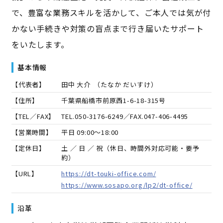
で、豊富な業務スキルを活かして、ご本人では気が付
かない手続きや対策の盲点まで行き届いたサポート
をいたします。
基本情報
【代表者】
田中 大介
（
たなか だいすけ
）
【住所】
千葉県船橋市前原西1-6-18-315号
【TEL／FAX】
TEL.
050-3176-6249
／FAX.
047-406-4495
【営業時間】
平日 09:00～18:00
【定休日】
土 ／ 日 ／ 祝（休日、時間外対応可能・要予
約）
【URL】
https://dt-touki-office.com/
https://www.sosapo.org/lp2/dt-office/
沿革