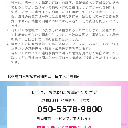
当社は、当サイトの情報の正確性の確保、最新情報への更新などに努め
ておりますが、当サイトの情報内容の正確性についていかなる保証も一
切致しません。当サイトの利用により利用者に何らかの損害が生じて
も、当社の故意又は重過失による場合を除き、当社として一切の責任を
負いません。情報の利用については利用者が一切の責任を負うこととし
ます。
当サイトの情報は、予告なしに変更されることがあります。変更によっ
て利用者に何らかの損害が生じても、当社の故意又は重過失による場合
を除き、当社として一切の責任を負いません。
当サイトに記載の情報、記事、寄稿文・プロフィールなど、すべてのコ
ンテンツの無断複写・転載・公衆送信等を禁じます。
当サイトにおいて不適切な情報や誤った情報を見つけた場合には、お手
数ですが、当社のお問い合わせ窓口まで情報をご提供いただけると幸い
です。
TOP
専門家を探す
司法書士 田中大介事務所
まずは、お気軽にお電話ください
【受付無料】24時間365日受付
050-5578-9800
自動音声サービスでご案内します
簡単ステップで気軽に相談