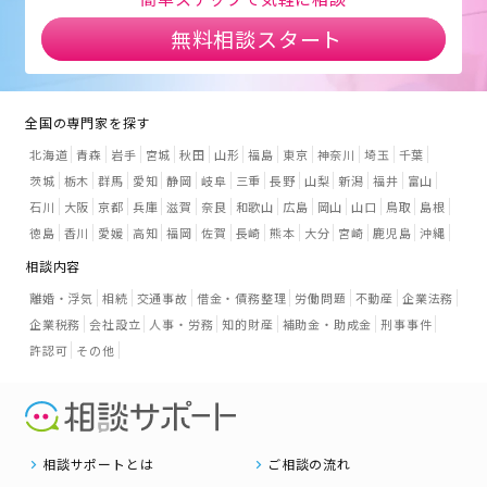
無料相談スタート
全国の専門家を探す
北海道
青森
岩手
宮城
秋田
山形
福島
東京
神奈川
埼玉
千葉
茨城
栃木
群馬
愛知
静岡
岐阜
三重
長野
山梨
新潟
福井
富山
石川
大阪
京都
兵庫
滋賀
奈良
和歌山
広島
岡山
山口
鳥取
島根
徳島
香川
愛媛
高知
福岡
佐賀
長崎
熊本
大分
宮崎
鹿児島
沖縄
相談内容
離婚・浮気
相続
交通事故
借金・債務整理
労働問題
不動産
企業法務
企業税務
会社設立
人事・労務
知的財産
補助金・助成金
刑事事件
許認可
その他
相談サポートとは
ご相談の流れ