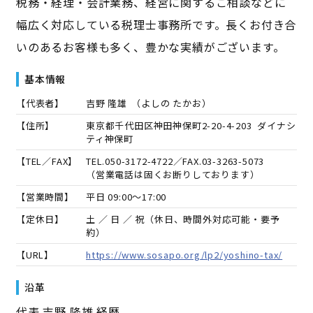
税務・経理・会計業務、経営に関するご相談などに
幅広く対応している税理士事務所です。長くお付き合
いのあるお客様も多く、豊かな実績がございます。
基本情報
【代表者】
吉野 隆雄
（
よしの たかお
）
【住所】
東京都千代田区神田神保町2-20-4-203 ダイナシ
ティ神保町
【TEL／FAX】
TEL.
050-3172-4722
／FAX.
03-3263-5073
（営業電話は固くお断りしております）
【営業時間】
平日 09:00～17:00
【定休日】
土 ／ 日 ／ 祝（休日、時間外対応可能・要予
約）
【URL】
https://www.sosapo.org/lp2/yoshino-tax/
沿革
代表 吉野 隆雄 経歴