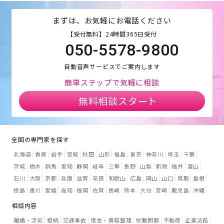
まずは、お気軽にお電話ください
【受付無料】24時間365日受付
050-5578-9800
自動音声サービスでご案内します
簡単ステップで気軽に相談
無料相談スタート
全国の専門家を探す
北海道
青森
岩手
宮城
秋田
山形
福島
東京
神奈川
埼玉
千葉
茨城
栃木
群馬
愛知
静岡
岐阜
三重
長野
山梨
新潟
福井
富山
石川
大阪
京都
兵庫
滋賀
奈良
和歌山
広島
岡山
山口
鳥取
島根
徳島
香川
愛媛
高知
福岡
佐賀
長崎
熊本
大分
宮崎
鹿児島
沖縄
相談内容
離婚・浮気
相続
交通事故
借金・債務整理
労働問題
不動産
企業法務