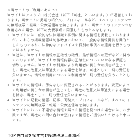
※当サイトのご利用にあたって
当サイトはアスクプロ株式会社（以下「当社」といいます。）が運営してお
ります。当サイトに掲載の紹介文、プロフィールなど、すべてのコンテンツ
の無断複写・転載・公衆送信等を禁じます。また、当サイトのコンテンツを
利用された場合、以下の免責事項に同意したものとみなします。
当サイトには一般的な法律知識や事例に関する情報を掲載しております
が、これらの掲載情報は制作時点において、一般的な情報提供を目的と
したものであり、法律的なアドバイスや個別の事例への適用を行うもの
ではありません。
当社は、当サイトの情報の正確性の確保、最新情報への更新などに努め
ておりますが、当サイトの情報内容の正確性についていかなる保証も一
切致しません。当サイトの利用により利用者に何らかの損害が生じて
も、当社の故意又は重過失による場合を除き、当社として一切の責任を
負いません。情報の利用については利用者が一切の責任を負うこととし
ます。
当サイトの情報は、予告なしに変更されることがあります。変更によっ
て利用者に何らかの損害が生じても、当社の故意又は重過失による場合
を除き、当社として一切の責任を負いません。
当サイトに記載の情報、記事、寄稿文・プロフィールなど、すべてのコ
ンテンツの無断複写・転載・公衆送信等を禁じます。
当サイトにおいて不適切な情報や誤った情報を見つけた場合には、お手
数ですが、当社のお問い合わせ窓口まで情報をご提供いただけると幸い
です。
TOP
専門家を探す
吉野隆雄税理士事務所