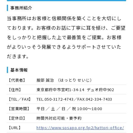
事務所紹介
当事務所はお客様と信頼関係を築くことを大切にし
ております。お客様のお話に丁寧に耳を傾け、ご要望
をしっかりと把握した上で最善策をご提案。お客様
がよりいっそう発展できるようサポートさせていた
だきます。
基本情報
【代表者】
服部 誠治
（
はっとり せいじ
）
【住所】
東京都府中市宮町1-34-14 デュオ府中902
【TEL／FAX】
TEL.
050-3172-4743
／FAX.
042-334-7433
【営業時間】
平日 ／ 土 ／ 日 ／ 祝 10:00～18:00
【定休日】
時間外対応可能・要予約
【URL】
https://www.sosapo.org/lp2/hattori-office/