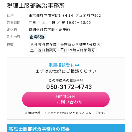
税理士服部誠治事務所
東京都府中市宮町1-34-14 デュオ府中902
住所
平日 ／ 土 ／ 日 ／ 祝 10:00～18:00
営業時間
時間外対応可能・要予約
定休日
注力分野
企業税務
特徴
男性専門家在籍
最寄駅から徒歩5分以内
土日祝日相談可
平日19時以降相談可
電話相談受付中！
まずはお気軽にご相談ください
この事務所の電話番号
050-3172-4743
24時間受付中
お問い合わせ
※相談サポートを見たとお伝えいただくとスムーズです。
税理士服部誠治事務所
の概要