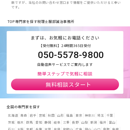
数ですが、当社のお問い合わせ窓口まで情報をご提供いただけると幸い
です。
TOP
専門家を探す
税理士服部誠治事務所
まずは、お気軽にお電話ください
【受付無料】24時間365日受付
050-5578-9800
自動音声サービスでご案内します
簡単ステップで気軽に相談
無料相談スタート
全国の専門家を探す
北海道
青森
岩手
宮城
秋田
山形
福島
東京
神奈川
埼玉
千葉
茨城
栃木
群馬
愛知
静岡
岐阜
三重
長野
山梨
新潟
福井
富山
石川
大阪
京都
兵庫
滋賀
奈良
和歌山
広島
岡山
山口
鳥取
島根