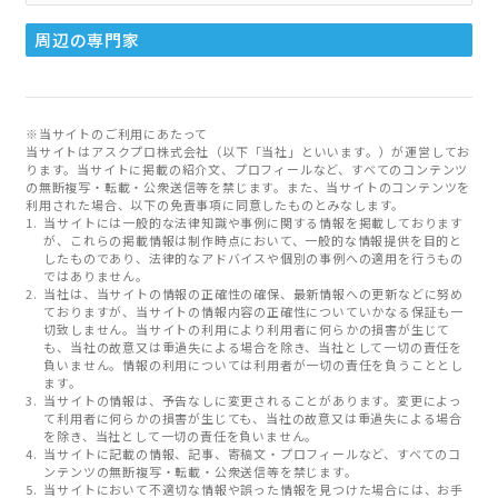
周辺の専門家
※当サイトのご利用にあたって
当サイトはアスクプロ株式会社（以下「当社」といいます。）が運営してお
ります。当サイトに掲載の紹介文、プロフィールなど、すべてのコンテンツ
の無断複写・転載・公衆送信等を禁じます。また、当サイトのコンテンツを
利用された場合、以下の免責事項に同意したものとみなします。
当サイトには一般的な法律知識や事例に関する情報を掲載しております
が、これらの掲載情報は制作時点において、一般的な情報提供を目的と
したものであり、法律的なアドバイスや個別の事例への適用を行うもの
ではありません。
当社は、当サイトの情報の正確性の確保、最新情報への更新などに努め
ておりますが、当サイトの情報内容の正確性についていかなる保証も一
切致しません。当サイトの利用により利用者に何らかの損害が生じて
も、当社の故意又は重過失による場合を除き、当社として一切の責任を
負いません。情報の利用については利用者が一切の責任を負うこととし
ます。
当サイトの情報は、予告なしに変更されることがあります。変更によっ
て利用者に何らかの損害が生じても、当社の故意又は重過失による場合
を除き、当社として一切の責任を負いません。
当サイトに記載の情報、記事、寄稿文・プロフィールなど、すべてのコ
ンテンツの無断複写・転載・公衆送信等を禁じます。
当サイトにおいて不適切な情報や誤った情報を見つけた場合には、お手