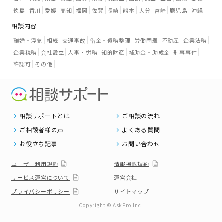
徳島
香川
愛媛
高知
福岡
佐賀
長崎
熊本
大分
宮崎
鹿児島
沖縄
相談内容
離婚・浮気
相続
交通事故
借金・債務整理
労働問題
不動産
企業法務
企業税務
会社設立
人事・労務
知的財産
補助金・助成金
刑事事件
許認可
その他
相談サポートとは
ご相談の流れ
ご相談者様の声
よくある質問
お役立ち記事
お問い合わせ
ユーザー利用規約
情報掲載規約
サービス運営について
運営会社
プライバシーポリシー
サイトマップ
Copyright © AskPro.Inc.