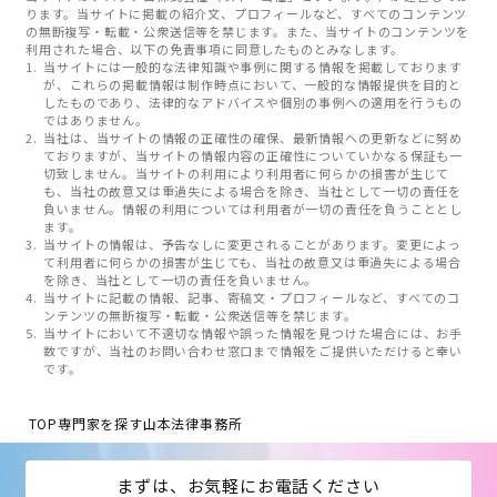
ります。当サイトに掲載の紹介文、プロフィールなど、すべてのコンテンツ
の無断複写・転載・公衆送信等を禁じます。また、当サイトのコンテンツを
利用された場合、以下の免責事項に同意したものとみなします。
当サイトには一般的な法律知識や事例に関する情報を掲載しております
が、これらの掲載情報は制作時点において、一般的な情報提供を目的と
したものであり、法律的なアドバイスや個別の事例への適用を行うもの
ではありません。
当社は、当サイトの情報の正確性の確保、最新情報への更新などに努め
ておりますが、当サイトの情報内容の正確性についていかなる保証も一
切致しません。当サイトの利用により利用者に何らかの損害が生じて
も、当社の故意又は重過失による場合を除き、当社として一切の責任を
負いません。情報の利用については利用者が一切の責任を負うこととし
ます。
当サイトの情報は、予告なしに変更されることがあります。変更によっ
て利用者に何らかの損害が生じても、当社の故意又は重過失による場合
を除き、当社として一切の責任を負いません。
当サイトに記載の情報、記事、寄稿文・プロフィールなど、すべてのコ
ンテンツの無断複写・転載・公衆送信等を禁じます。
当サイトにおいて不適切な情報や誤った情報を見つけた場合には、お手
数ですが、当社のお問い合わせ窓口まで情報をご提供いただけると幸い
です。
TOP
専門家を探す
山本法律事務所
まずは、お気軽にお電話ください