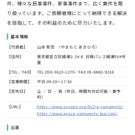
件、様々な民事事件、家事事件まで、広く案件を取
り扱っています。ご依頼者様にとって納得できる解決
を目指して、その利益のために尽力いたします。
基本情報
【代表者】
山本 彰宏
（
やまもと あきひろ
）
【住所】
東京都足立区綾瀬2-24-8 日興パレス綾瀬504号
室
【TEL／FAX】
TEL.
050-3623-1270
／FAX.
03-6662-9216
【営業時間】
平日 09:30～17:30
【定休日】
土 ／ 日 ／ 祝（休日、時間外対応可能・要予
約）
【URL】
https://www.sosapo.org/lp2/a-yamamoto/
https://www.ayase-yamamoto-law.com/
沿革