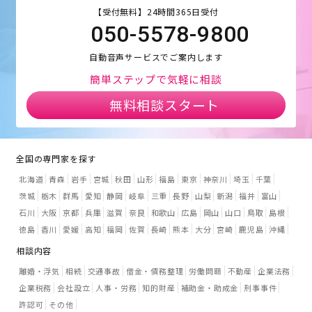
【受付無料】24時間365日受付
050-5578-9800
自動音声サービスでご案内します
簡単ステップで気軽に相談
無料相談スタート
全国の専門家を探す
北海道
青森
岩手
宮城
秋田
山形
福島
東京
神奈川
埼玉
千葉
茨城
栃木
群馬
愛知
静岡
岐阜
三重
長野
山梨
新潟
福井
富山
石川
大阪
京都
兵庫
滋賀
奈良
和歌山
広島
岡山
山口
鳥取
島根
徳島
香川
愛媛
高知
福岡
佐賀
長崎
熊本
大分
宮崎
鹿児島
沖縄
相談内容
離婚・浮気
相続
交通事故
借金・債務整理
労働問題
不動産
企業法務
企業税務
会社設立
人事・労務
知的財産
補助金・助成金
刑事事件
許認可
その他