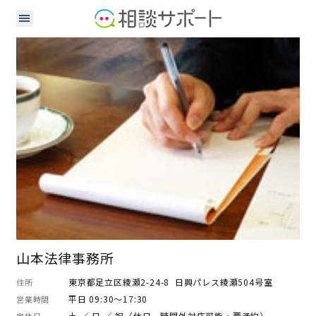
弁護士
山本法律事務所
東京都足立区綾瀬2-24-8 日興パレス綾瀬504号室
住所
平日 09:30～17:30
営業時間
土 ／ 日 ／ 祝（休日、時間外対応可能・要予約）
定休日