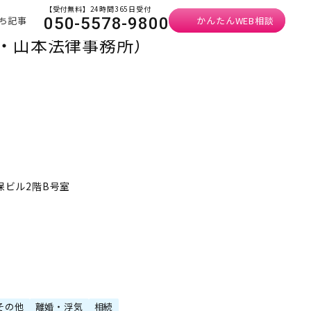
【受付無料】24時間365日受付
ち記事
かんたんWEB相談
050-5578-9800
屋・山本法律事務所）
保ビル2階B号室
その他
離婚・浮気
相続