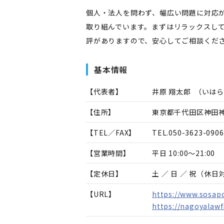
個人・法人を問わず、幅広い問題に対応
取り組んでいます。まずはリラックスし
評がありますので、安心してご相談くだ
基本情報
【代表者】
井原 翔太郎
（
いはら
【住所】
東京都千代田区神田神保
【TEL／FAX】
TEL.
050-3623-0906
【営業時間】
平日 10:00～21:00
【定休日】
土 ／ 日 ／ 祝（休
【URL】
https://www.sosapo
https://nagoyalaw