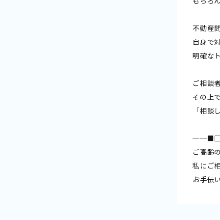
もちろ
不動産
自身で
明確な
ご相談
その上
「相談
──■
ご高齢
私にご
お手伝