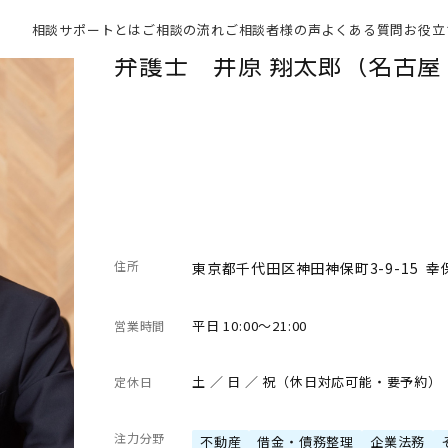
相談サポートとは
ご相談の流れ
ご相談者様の声
よくある質問
お役立
弁護士 井原 翔太郎（名古
住所
東京都千代田区神田神保町3-9-15 幸
平日 10:00～21:00
営業時間
土 ／ 日 ／ 祝（休日対応可能・要予約）
定休日
注力分野
不動産
借金・債務整理
企業法務