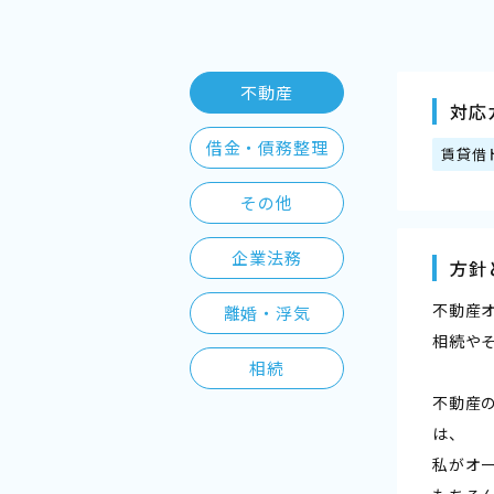
不動産
対応
借金・債務整理
賃貸借
その他
企業法務
方針
不動産
離婚・浮気
相続や
相続
不動産
は、
私がオ