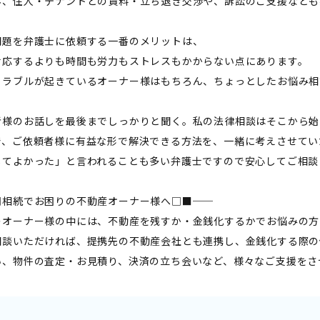
ん、住人・テナントとの賃料・立ち退き交渉や、訴訟のご支援なども
問題を弁護士に依頼する一番のメリットは、
対応するよりも時間も労力もストレスもかからない点にあります。
トラブルが起きているオーナー様はもちろん、ちょっとしたお悩み相
者様のお話しを最後までしっかりと聞く。私の法律相談はそこから始
で、ご依頼者様に有益な形で解決できる方法を、一緒に考えさせてい
してよかった」と言われることも多い弁護士ですので安心してご相談
□相続でお困りの不動産オーナー様へ□■──
のオーナー様の中には、不動産を残すか・金銭化するかでお悩みの方
相談いただければ、提携先の不動産会社とも連携し、金銭化する際の
い、物件の査定・お見積り、決済の立ち会いなど、様々なご支援をさ