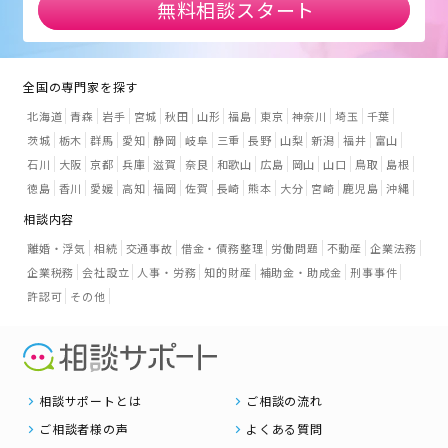
無料相談スタート
全国の専門家を探す
北海道
青森
岩手
宮城
秋田
山形
福島
東京
神奈川
埼玉
千葉
茨城
栃木
群馬
愛知
静岡
岐阜
三重
長野
山梨
新潟
福井
富山
石川
大阪
京都
兵庫
滋賀
奈良
和歌山
広島
岡山
山口
鳥取
島根
徳島
香川
愛媛
高知
福岡
佐賀
長崎
熊本
大分
宮崎
鹿児島
沖縄
相談内容
離婚・浮気
相続
交通事故
借金・債務整理
労働問題
不動産
企業法務
企業税務
会社設立
人事・労務
知的財産
補助金・助成金
刑事事件
許認可
その他
相談サポートとは
ご相談の流れ
ご相談者様の声
よくある質問