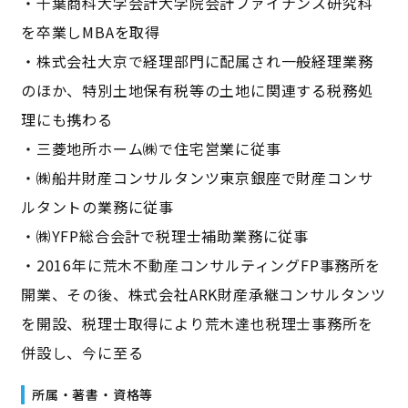
・千葉商科大学会計大学院会計ファイナンス研究科
を卒業しMBAを取得
・株式会社大京で経理部門に配属され一般経理業務
のほか、特別土地保有税等の土地に関連する税務処
理にも携わる
・三菱地所ホーム㈱で住宅営業に従事
・㈱船井財産コンサルタンツ東京銀座で財産コンサ
ルタントの業務に従事
・㈱YFP総合会計で税理士補助業務に従事
・2016年に荒木不動産コンサルティングFP事務所を
開業、その後、株式会社ARK財産承継コンサルタンツ
を開設、税理士取得により荒木達也税理士事務所を
併設し、今に至る
所属・著書・資格等