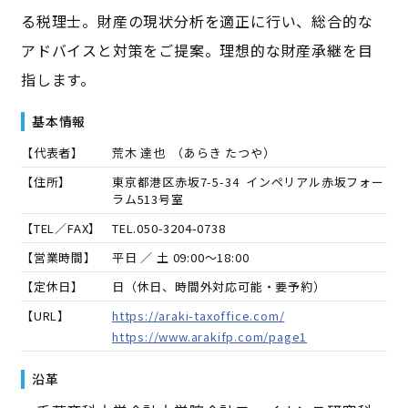
る税理士。財産の現状分析を適正に行い、総合的な
アドバイスと対策をご提案。理想的な財産承継を目
指します。
基本情報
【代表者】
荒木 達也
（
あらき たつや
）
【住所】
東京都港区赤坂7-5-34 インペリアル赤坂フォー
ラム513号室
【TEL／FAX】
TEL.
050-3204-0738
【営業時間】
平日 ／ 土 09:00～18:00
【定休日】
日（休日、時間外対応可能・要予約）
【URL】
https://araki-taxoffice.com/
https://www.arakifp.com/page1
沿革