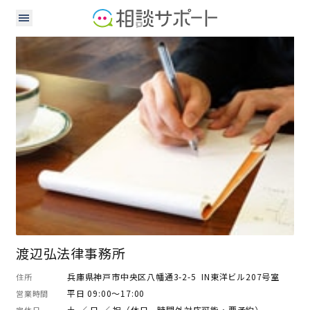
弁護士
渡辺弘法律事務所
兵庫県神戸市中央区八幡通3-2-5 IN東洋ビル207号室
住所
平日 09:00～17:00
営業時間
土 ／ 日 ／ 祝（休日、時間外対応可能・要予約）
定休日