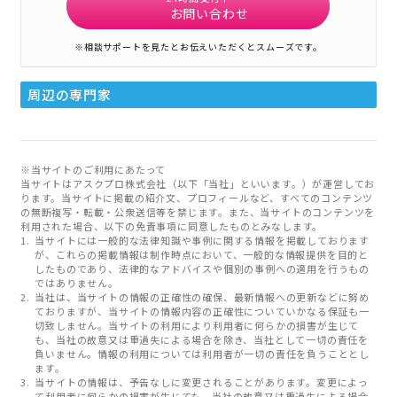
お問い合わせ
※相談サポートを見たとお伝えいただくとスムーズです。
周辺の専門家
※当サイトのご利用にあたって
当サイトはアスクプロ株式会社（以下「当社」といいます。）が運営してお
ります。当サイトに掲載の紹介文、プロフィールなど、すべてのコンテンツ
の無断複写・転載・公衆送信等を禁じます。また、当サイトのコンテンツを
利用された場合、以下の免責事項に同意したものとみなします。
当サイトには一般的な法律知識や事例に関する情報を掲載しております
が、これらの掲載情報は制作時点において、一般的な情報提供を目的と
したものであり、法律的なアドバイスや個別の事例への適用を行うもの
ではありません。
当社は、当サイトの情報の正確性の確保、最新情報への更新などに努め
ておりますが、当サイトの情報内容の正確性についていかなる保証も一
切致しません。当サイトの利用により利用者に何らかの損害が生じて
も、当社の故意又は重過失による場合を除き、当社として一切の責任を
負いません。情報の利用については利用者が一切の責任を負うこととし
ます。
当サイトの情報は、予告なしに変更されることがあります。変更によっ
て利用者に何らかの損害が生じても、当社の故意又は重過失による場合