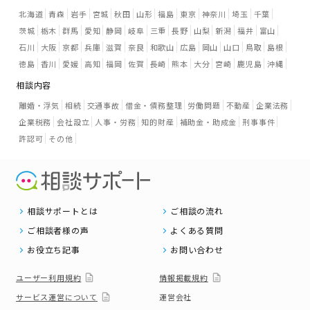
北海道
青森
岩手
宮城
秋田
山形
福島
東京
神奈川
埼玉
千葉
茨城
栃木
群馬
愛知
静岡
岐阜
三重
長野
山梨
新潟
福井
富山
石川
大阪
京都
兵庫
滋賀
奈良
和歌山
広島
岡山
山口
鳥取
島根
徳島
香川
愛媛
高知
福岡
佐賀
長崎
熊本
大分
宮崎
鹿児島
沖縄
相談内容
離婚・浮気
相続
交通事故
借金・債務整理
労働問題
不動産
企業法務
企業税務
会社設立
人事・労務
知的財産
補助金・助成金
刑事事件
許認可
その他
相談サポートとは
ご相談の流れ
ご相談者様の声
よくある質問
お役立ち記事
お問い合わせ
ユーザー利用規約
情報掲載規約
サービス運営について
運営会社