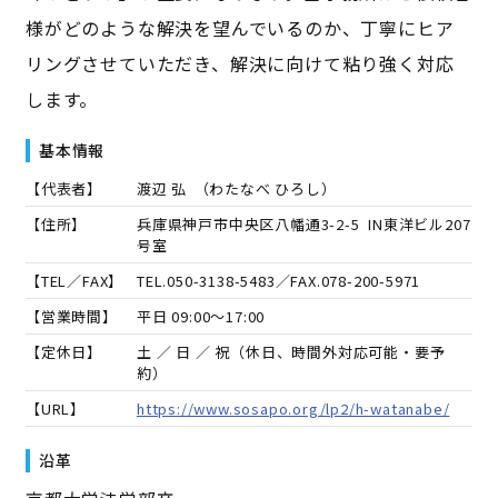
様がどのような解決を望んでいるのか、丁寧にヒア
リングさせていただき、解決に向けて粘り強く対応
します。
基本情報
【代表者】
渡辺 弘
（
わたなべ ひろし
）
【住所】
兵庫県神戸市中央区八幡通3-2-5 IN東洋ビル207
号室
【TEL／FAX】
TEL.
050-3138-5483
／FAX.
078-200-5971
【営業時間】
平日 09:00～17:00
【定休日】
土 ／ 日 ／ 祝（休日、時間外対応可能・要予
約）
【URL】
https://www.sosapo.org/lp2/h-watanabe/
沿革