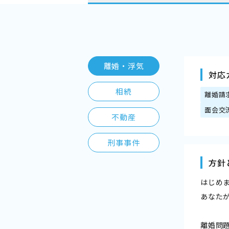
離婚・浮気
対応
相続
離婚請
面会交
不動産
刑事事件
方針
はじめ
あなた
離婚問