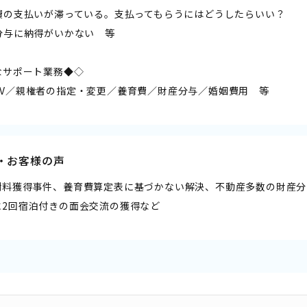
育費の支払いが滞っている。支払ってもらうにはどうしたらいい？
分与に納得がいかない 等
主なサポート業務◆◇――
DV／親権者の指定・変更／養育費／財産分与／婚姻費用 等
・お客様の声
謝料獲得事件、養育費算定表に基づかない解決、不動産多数の財産分
に2回宿泊付きの面会交流の獲得など