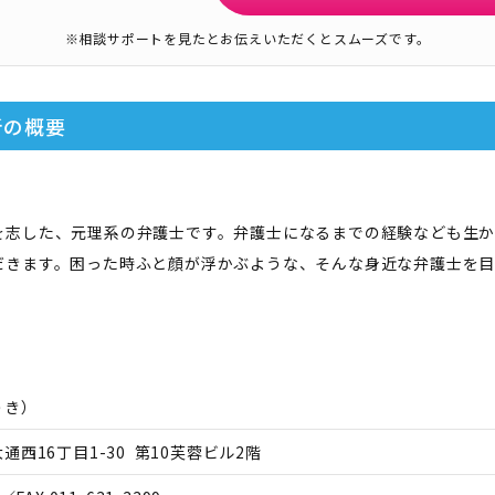
※相談サポートを見たとお伝えいただくとスムーズです。
所
の概要
を志した、元理系の弁護士です。弁護士になるまでの経験なども生
だきます。困った時ふと顔が浮かぶような、そんな身近な弁護士を目
うき
）
西16丁目1-30 第10芙蓉ビル2階