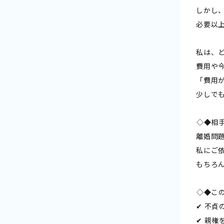
しかし
必要以
私は、
費用や
「費用
少しで
――◇◆
離婚問
私にご
もちろ
――◇◆
✔ 不貞
✔ 親権