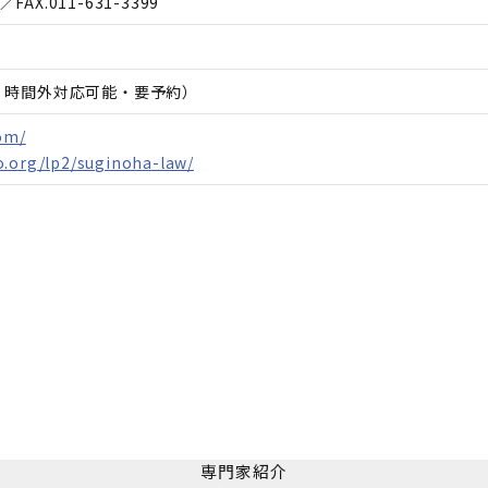
／FAX.
011-631-3399
日、時間外対応可能・要予約）
om/
o.org/lp2/suginoha-law/
専門家紹介