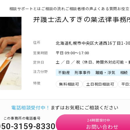
相談サポートとは
ご相談の流れ
ご相談者様の声
よくある質問
お役立
弁護士法人すぎの葉法律事務
住所
北海道札幌市中央区大通西16丁目1-30
平日 09:00～17:00
営業時間
土 ／ 日 ／ 祝（休日、時間外対応可能
定休日
注力分野
不動産
刑事事件
離婚・浮気
相続
特徴
無料相談可
土日祝日相談可
平日
電話相談受付中！
まずはお気軽にご相談ください
この事務所の電話番号
24時間受付中
050-3159-8330
お問い合わせ