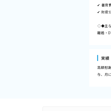
✔ 養
✔ 財産
――◇◆
離婚・
実績
高額慰
与、月