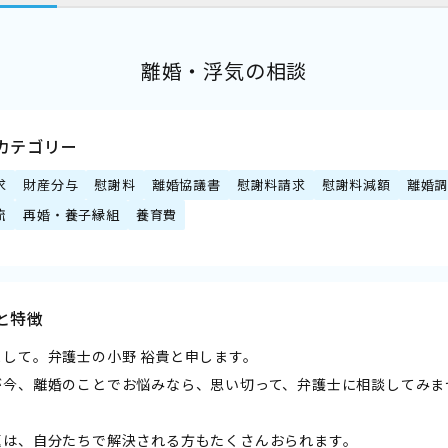
離婚・浮気の相談
カテゴリー
求
財産分与
慰謝料
離婚協議書
慰謝料請求
慰謝料減額
離婚
流
再婚・養子縁組
養育費
と特徴
まして。弁護士の小野 裕貴と申します。
が今、離婚のことでお悩みなら、思い切って、弁護士に相談してみま
題は、自分たちで解決される方もたくさんおられます。