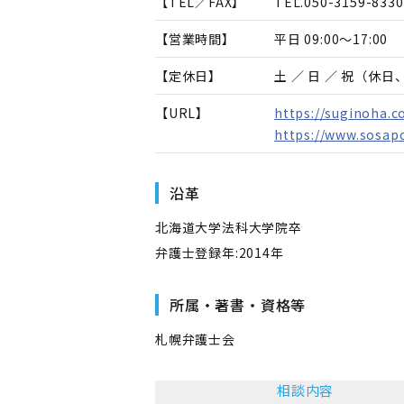
【TEL／FAX】
TEL.
050-3159-8330
【営業時間】
平日 09:00～17:00
【定休日】
土 ／ 日 ／ 祝（休
【URL】
https://suginoha.c
https://www.sosap
沿革
北海道大学法科大学院卒
弁護士登録年:2014年
所属・著書・資格等
札幌弁護士会
相談内容