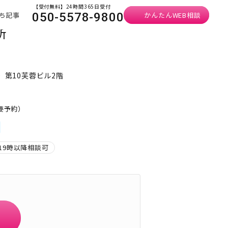
【受付無料】24時間365日受付
ち記事
かんたんWEB相談
050-5578-9800
所
 第10芙蓉ビル2階
・要予約）
19時以降相談可