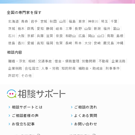
全国の専門家を探す
北海道
青森
岩手
宮城
秋田
山形
福島
東京
神奈川
埼玉
千葉
茨城
栃木
群馬
愛知
静岡
岐阜
三重
長野
山梨
新潟
福井
富山
石川
大阪
京都
兵庫
滋賀
奈良
和歌山
広島
岡山
山口
鳥取
島根
徳島
香川
愛媛
高知
福岡
佐賀
長崎
熊本
大分
宮崎
鹿児島
沖縄
相談内容
離婚・浮気
相続
交通事故
借金・債務整理
労働問題
不動産
企業法務
企業税務
会社設立
人事・労務
知的財産
補助金・助成金
刑事事件
許認可
その他
相談サポートとは
ご相談の流れ
ご相談者様の声
よくある質問
お役立ち記事
お問い合わせ