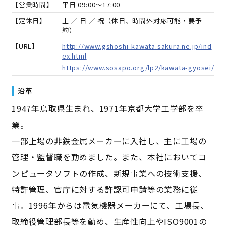
【営業時間】
平日 09:00～17:00
【定休日】
土 ／ 日 ／ 祝（休日、時間外対応可能・要予
約）
【URL】
http://www.gshoshi-kawata.sakura.ne.jp/ind
ex.html
https://www.sosapo.org/lp2/kawata-gyosei/
沿革
1947年鳥取県生まれ、1971年京都大学工学部を卒
業。
一部上場の非鉄金属メーカーに入社し、主に工場の
管理・監督職を勤めました。また、本社においてコ
ンピュータソフトの作成、新規事業への技術支援、
特許管理、官庁に対する許認可申請等の業務に従
事。1996年からは電気機器メーカーにて、工場長、
取締役管理部長等を勤め、生産性向上やISO9001の