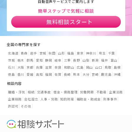
自動音声サービスでご案内します
簡単ステップで気軽に相談
無料相談スタート
全国の専門家を探す
北海道
青森
岩手
宮城
秋田
山形
福島
東京
神奈川
埼玉
千葉
茨城
栃木
群馬
愛知
静岡
岐阜
三重
長野
山梨
新潟
福井
富山
石川
大阪
京都
兵庫
滋賀
奈良
和歌山
広島
岡山
山口
鳥取
島根
徳島
香川
愛媛
高知
福岡
佐賀
長崎
熊本
大分
宮崎
鹿児島
沖縄
相談内容
離婚・浮気
相続
交通事故
借金・債務整理
労働問題
不動産
企業法務
企業税務
会社設立
人事・労務
知的財産
補助金・助成金
刑事事件
許認可
その他