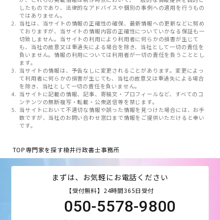
したものであり、法律的なアドバイスや個別の事例への適用を行うもの
ではありません。
当社は、当サイトの情報の正確性の確保、最新情報への更新などに努め
ておりますが、当サイトの情報内容の正確性についていかなる保証も一
切致しません。当サイトの利用により利用者に何らかの損害が生じて
も、当社の故意又は重過失による場合を除き、当社として一切の責任を
負いません。情報の利用については利用者が一切の責任を負うこととし
ます。
当サイトの情報は、予告なしに変更されることがあります。変更によっ
て利用者に何らかの損害が生じても、当社の故意又は重過失による場合
を除き、当社として一切の責任を負いません。
当サイトに記載の情報、記事、寄稿文・プロフィールなど、すべてのコ
ンテンツの無断複写・転載・公衆送信等を禁じます。
当サイトにおいて不適切な情報や誤った情報を見つけた場合には、お手
数ですが、当社のお問い合わせ窓口まで情報をご提供いただけると幸い
です。
TOP
専門家を探す
楠井行政書士事務所
まずは、お気軽にお電話ください
【受付無料】24時間365日受付
050-5578-9800