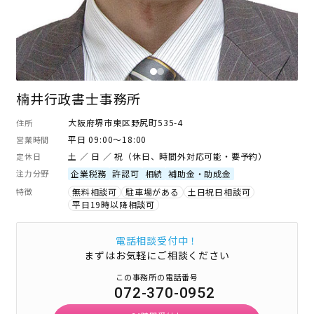
楠井行政書士事務所
大阪府堺市東区野尻町535-4
住所
平日 09:00～18:00
営業時間
土 ／ 日 ／ 祝（休日、時間外対応可能・要予約）
定休日
注力分野
企業税務
許認可
相続
補助金・助成金
特徴
無料相談可
駐車場がある
土日祝日相談可
平日19時以降相談可
電話相談受付中！
まずはお気軽にご相談ください
この事務所の電話番号
072-370-0952