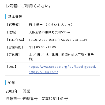
お気軽にご利用ください。
基本情報
【代表者】
楠井 健一
（
くすい けんいち
）
【住所】
大阪府堺市東区野尻町535-4
【TEL／FAX】
TEL.
072-370-0952
／FAX.
072-285-8134
【営業時間】
平日 09:00～18:00
【定休日】
土 ／ 日 ／ 祝（休日、時間外対応可能・要予
約）
【URL】
https://www.sosapo.org/lp2/kusui-gyosei/
https://kusui.com/
沿革
2003年 開業
行政書士 登録番号 第03261141号