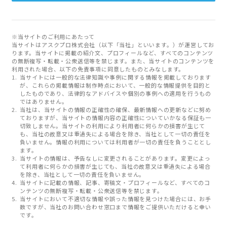
※当サイトのご利用にあたって
当サイトはアスクプロ株式会社（以下「当社」といいます。）が運営してお
ります。当サイトに掲載の紹介文、プロフィールなど、すべてのコンテンツ
の無断複写・転載・公衆送信等を禁じます。また、当サイトのコンテンツを
利用された場合、以下の免責事項に同意したものとみなします。
当サイトには一般的な法律知識や事例に関する情報を掲載しております
が、これらの掲載情報は制作時点において、一般的な情報提供を目的と
したものであり、法律的なアドバイスや個別の事例への適用を行うもの
ではありません。
当社は、当サイトの情報の正確性の確保、最新情報への更新などに努め
ておりますが、当サイトの情報内容の正確性についていかなる保証も一
切致しません。当サイトの利用により利用者に何らかの損害が生じて
も、当社の故意又は重過失による場合を除き、当社として一切の責任を
負いません。情報の利用については利用者が一切の責任を負うこととし
ます。
当サイトの情報は、予告なしに変更されることがあります。変更によっ
て利用者に何らかの損害が生じても、当社の故意又は重過失による場合
を除き、当社として一切の責任を負いません。
当サイトに記載の情報、記事、寄稿文・プロフィールなど、すべてのコ
ンテンツの無断複写・転載・公衆送信等を禁じます。
当サイトにおいて不適切な情報や誤った情報を見つけた場合には、お手
数ですが、当社のお問い合わせ窓口まで情報をご提供いただけると幸い
です。