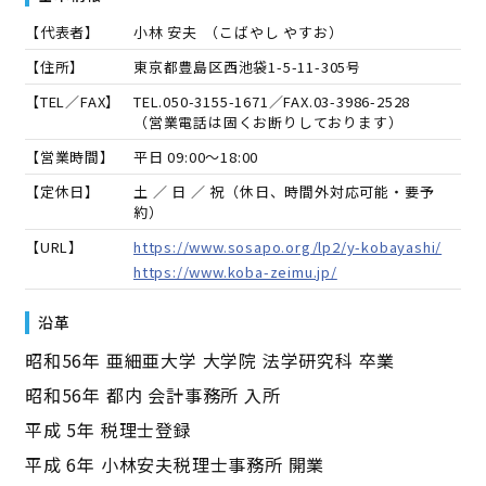
【代表者】
小林 安夫
（
こばやし やすお
）
【住所】
東京都豊島区西池袋1-5-11-305号
【TEL／FAX】
TEL.
050-3155-1671
／FAX.
03-3986-2528
（営業電話は固くお断りしております）
【営業時間】
平日 09:00～18:00
【定休日】
土 ／ 日 ／ 祝（休日、時間外対応可能・要予
約）
【URL】
https://www.sosapo.org/lp2/y-kobayashi/
https://www.koba-zeimu.jp/
沿革
昭和56年 亜細亜大学 大学院 法学研究科 卒業
昭和56年 都内 会計事務所 入所
平成 5年 税理士登録
平成 6年 小林安夫税理士事務所 開業