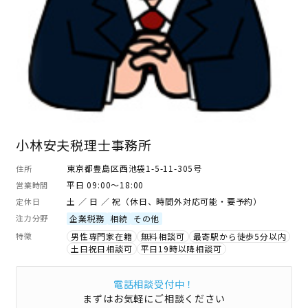
小林安夫税理士事務所
東京都豊島区西池袋1-5-11-305号
住所
平日 09:00～18:00
営業時間
土 ／ 日 ／ 祝（休日、時間外対応可能・要予約）
定休日
注力分野
企業税務
相続
その他
特徴
男性専門家在籍
無料相談可
最寄駅から徒歩5分以内
土日祝日相談可
平日19時以降相談可
電話相談受付中！
まずはお気軽にご相談ください