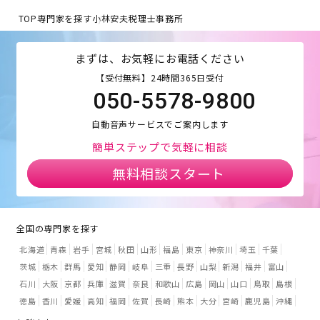
TOP
専門家を探す
小林安夫税理士事務所
まずは、お気軽にお電話ください
【受付無料】24時間365日受付
050-5578-9800
自動音声サービスでご案内します
簡単ステップで気軽に相談
無料相談スタート
全国の専門家を探す
北海道
青森
岩手
宮城
秋田
山形
福島
東京
神奈川
埼玉
千葉
茨城
栃木
群馬
愛知
静岡
岐阜
三重
長野
山梨
新潟
福井
富山
石川
大阪
京都
兵庫
滋賀
奈良
和歌山
広島
岡山
山口
鳥取
島根
徳島
香川
愛媛
高知
福岡
佐賀
長崎
熊本
大分
宮崎
鹿児島
沖縄