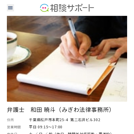
弁護士
弁護士 和田 暁斗（みぎわ法律事務所）
千葉県松戸市本町25-4 第二石井ビル302
住所
平日 09:15～17:00
営業時間
土 ／ 日 ／ 祝（休日、時間外対応可能・要予約）
定休日