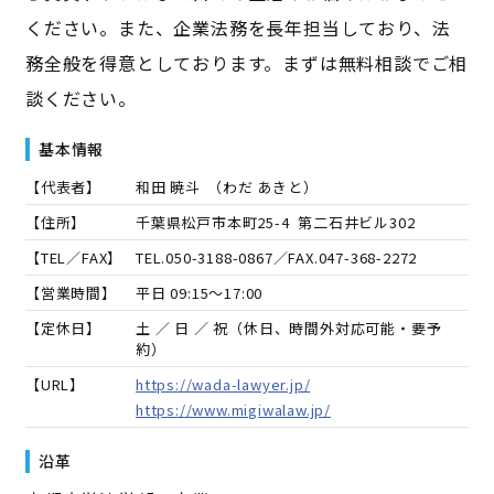
ください。また、企業法務を長年担当しており、法
務全般を得意としております。まずは無料相談でご相
談ください。
基本情報
【代表者】
和田 暁斗
（
わだ あきと
）
【住所】
千葉県松戸市本町25-4 第二石井ビル302
【TEL／FAX】
TEL.
050-3188-0867
／FAX.
047-368-2272
【営業時間】
平日 09:15～17:00
【定休日】
土 ／ 日 ／ 祝（休日、時間外対応可能・要予
約）
【URL】
https://wada-lawyer.jp/
https://www.migiwalaw.jp/
沿革