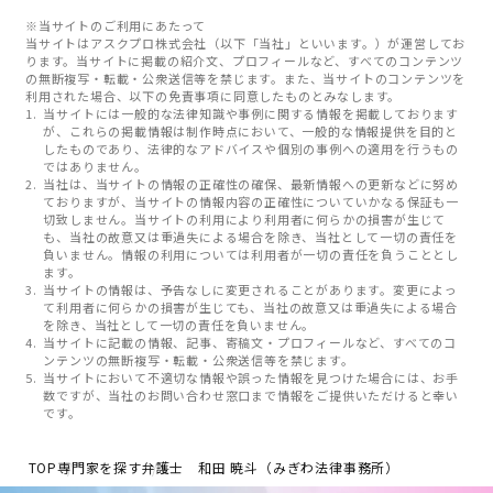
※当サイトのご利用にあたって
当サイトはアスクプロ株式会社（以下「当社」といいます。）が運営してお
ります。当サイトに掲載の紹介文、プロフィールなど、すべてのコンテンツ
の無断複写・転載・公衆送信等を禁じます。また、当サイトのコンテンツを
利用された場合、以下の免責事項に同意したものとみなします。
当サイトには一般的な法律知識や事例に関する情報を掲載しております
が、これらの掲載情報は制作時点において、一般的な情報提供を目的と
したものであり、法律的なアドバイスや個別の事例への適用を行うもの
ではありません。
当社は、当サイトの情報の正確性の確保、最新情報への更新などに努め
ておりますが、当サイトの情報内容の正確性についていかなる保証も一
切致しません。当サイトの利用により利用者に何らかの損害が生じて
も、当社の故意又は重過失による場合を除き、当社として一切の責任を
負いません。情報の利用については利用者が一切の責任を負うこととし
ます。
当サイトの情報は、予告なしに変更されることがあります。変更によっ
て利用者に何らかの損害が生じても、当社の故意又は重過失による場合
を除き、当社として一切の責任を負いません。
当サイトに記載の情報、記事、寄稿文・プロフィールなど、すべてのコ
ンテンツの無断複写・転載・公衆送信等を禁じます。
当サイトにおいて不適切な情報や誤った情報を見つけた場合には、お手
数ですが、当社のお問い合わせ窓口まで情報をご提供いただけると幸い
です。
TOP
専門家を探す
弁護士 和田 暁斗（みぎわ法律事務所）