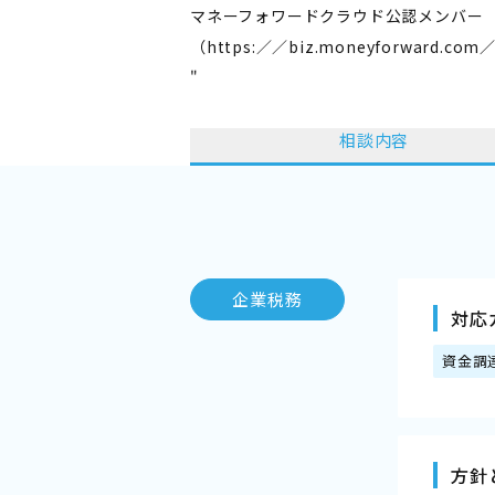
マネーフォワードクラウド公認メンバー
（
https:／／biz.moneyforward.com
"
相談内容
企業税務
対応
資金調
方針