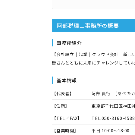
阿部税理士事務所
の概要
事務所紹介
【会社設立｜起業｜クラウド会計｜新しい
皆さんとともに未来にチャレンジしてい
基本情報
【代表者】
阿部 貴行
（
あべ た
【住所】
東京都千代田区神田神保
【TEL／FAX】
TEL.
050-3160-4588
【営業時間】
平日 10:00～18:00