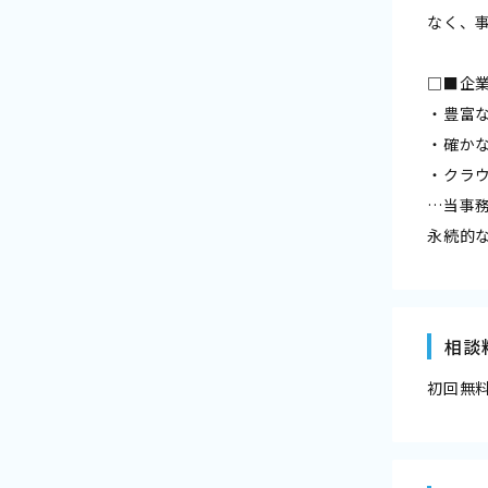
なく、
□■企
・豊富
・確か
・クラ
…当事
永続的
相談
初回無