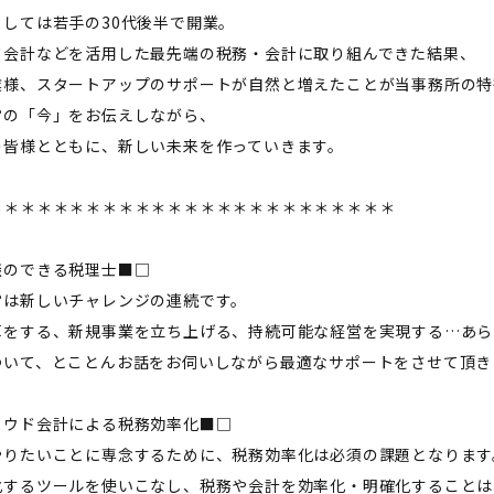
としては若手の30代後半で開業。
ド会計などを活用した最先端の税務・会計に取り組んできた結果、
業様、スタートアップのサポートが自然と増えたことが当事務所の特
営の「今」をお伝えしながら、
の皆様とともに、新しい未来を作っていきます。
＊＊＊＊＊＊＊＊＊＊＊＊＊＊＊＊＊＊＊＊＊＊＊＊＊
談のできる税理士■□
営は新しいチャレンジの連続です。
革をする、新規事業を立ち上げる、持続可能な経営を実現する…あら
ついて、とことんお話をお伺いしながら最適なサポートをさせて頂き
ラウド会計による税務効率化■□
やりたいことに専念するために、税務効率化は必須の課題となります
化するツールを使いこなし、税務や会計を効率化・明確化することは