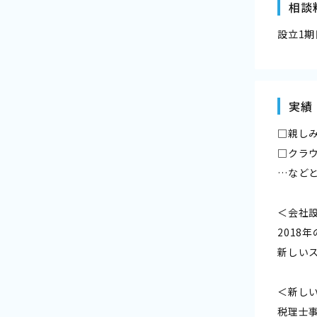
相談
設立1
実績
□親し
□クラ
…など
＜会社
2018
新しい
＜新し
税理士