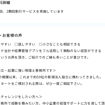
料詳細
期目、2期目割引サービスを実施しています
・お客様の声
みやすい □話しやすい □小さなことも相談できる
ウド会計や経費管理アプリをフル活用して無駄のない経営ができる
というお声を頂き、ご紹介でのご縁も多いことが喜びです。
設立・起業に強い税理士事務所です＞
年の開業以来、これまで約50社の新規法人設立に携わってきました。
スタートをご検討される際は、ぜひ一度ご相談下さい。
いチャレンジをしたい方へ＞
事務所で経験を積みたい方、中小企業の経理サポートに力を貸して頂