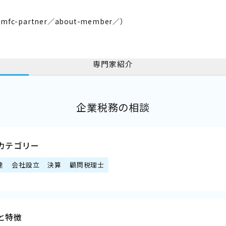
／mfc-partner／about-member／
）
専門家紹介
企業税務の相談
カテゴリー
達
会社設立
決算
顧問税理士
と特徴