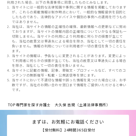
利用された場合、以下の免責事項に同意したものとみなします。
当サイトには一般的な法律知識や事例に関する情報を掲載しております
が、これらの掲載情報は制作時点において、一般的な情報提供を目的と
したものであり、法律的なアドバイスや個別の事例への適用を行うもの
ではありません。
当社は、当サイトの情報の正確性の確保、最新情報への更新などに努め
ておりますが、当サイトの情報内容の正確性についていかなる保証も一
切致しません。当サイトの利用により利用者に何らかの損害が生じて
も、当社の故意又は重過失による場合を除き、当社として一切の責任を
負いません。情報の利用については利用者が一切の責任を負うこととし
ます。
当サイトの情報は、予告なしに変更されることがあります。変更によっ
て利用者に何らかの損害が生じても、当社の故意又は重過失による場合
を除き、当社として一切の責任を負いません。
当サイトに記載の情報、記事、寄稿文・プロフィールなど、すべてのコ
ンテンツの無断複写・転載・公衆送信等を禁じます。
当サイトにおいて不適切な情報や誤った情報を見つけた場合には、お手
数ですが、当社のお問い合わせ窓口まで情報をご提供いただけると幸い
です。
TOP
専門家を探す
弁護士 大久保 吉規（土浦法律事務所）
まずは、お気軽にお電話ください
【受付無料】24時間365日受付