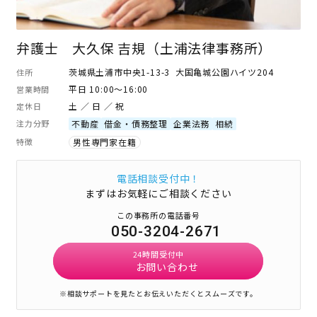
弁護士 大久保 吉規（土浦法律事務所）
茨城県土浦市中央1-13-3 大国亀城公園ハイツ204
住所
平日 10:00～16:00
営業時間
土 ／ 日 ／ 祝
定休日
注力分野
不動産
借金・債務整理
企業法務
相続
特徴
男性専門家在籍
電話相談受付中！
まずはお気軽にご相談ください
この事務所の電話番号
050-3204-2671
24時間受付中
お問い合わせ
※相談サポートを見たとお伝えいただくとスムーズです。