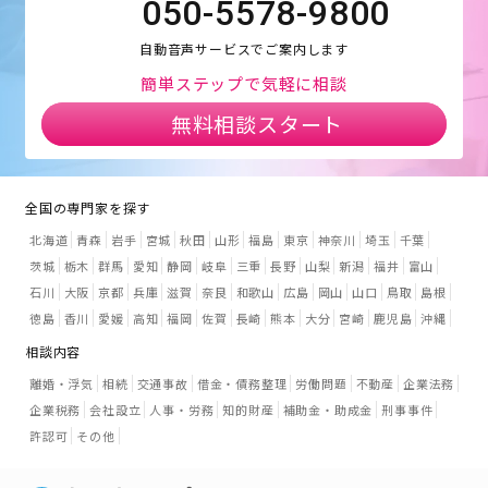
050-5578-9800
自動音声サービスでご案内します
簡単ステップで気軽に相談
無料相談スタート
全国の専門家を探す
北海道
青森
岩手
宮城
秋田
山形
福島
東京
神奈川
埼玉
千葉
茨城
栃木
群馬
愛知
静岡
岐阜
三重
長野
山梨
新潟
福井
富山
石川
大阪
京都
兵庫
滋賀
奈良
和歌山
広島
岡山
山口
鳥取
島根
徳島
香川
愛媛
高知
福岡
佐賀
長崎
熊本
大分
宮崎
鹿児島
沖縄
相談内容
離婚・浮気
相続
交通事故
借金・債務整理
労働問題
不動産
企業法務
企業税務
会社設立
人事・労務
知的財産
補助金・助成金
刑事事件
許認可
その他