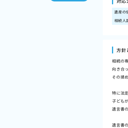
対応
遺産の
相続人
方針
相続の
向き合
その揉
特に法
子ども
遺言書
遺言書