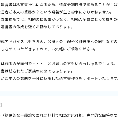
書遺言書は私文書扱いになるため、遺産分割協議で揉めることがしば
遺言者ご本人の筆跡か？という疑義が生じ紛争になりかねません。
め当事務所では、相続の揉め事が少なく、相続人全員にとって負担の
書遺言書の作成を強くお勧めしております。
作成アドバイスはもちろん、公証人の手配や公証役場への同行などの
トもさせていただきますので、お気軽にご相談ください。
書は作るのが面倒で・・・」とお思いの方もいらっしゃるでしょう。
言書は残されたご家族のためでもあります。
所がご本人の意向を十分に反映した遺言書作りをサポートいたします
料
料（簡易的な一般論であれば無料で相談対応可能。専門的な回答を要