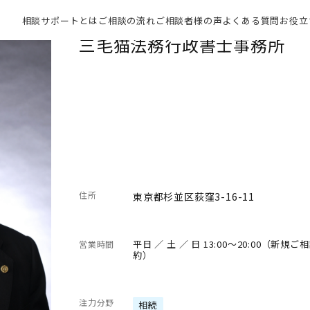
相談サポートとは
ご相談の流れ
ご相談者様の声
よくある質問
お役立
三毛猫法務行政書士事務所
住所
東京都杉並区荻窪3-16-11
平日 ／ 土 ／ 日 13:00～20:00
営業時間
約）
注力分野
相続