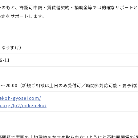
ーのもと、許認可申請・賃貸借契約・補助金等では的確なサポート
決定をサポートします。
 ゆうすけ
）
-11
13:00～20:00（新規ご相談は土日のみ受付可／時間外対応可能・要予約
ekoh-gyosei.com/
o.org/lp2/mikeneko/
続問題で実家の土地建物をかすめ取られないようにと不動産関係の