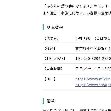
「あなたの猫の手になります」のモット
また遺言・家族信託等で、お客様の意思
基本情報
【代表者】
小林 裕典
（
こばやし
【住所】
東京都杉並区荻窪3-16
【TEL／FAX】
TEL.
050-3204-2750
【営業時間】
平日 ／ 土 ／ 日 
【URL】
https://www.miken
https://www.sosap
沿革
元々街のパン屋さん、家族内で起きた相