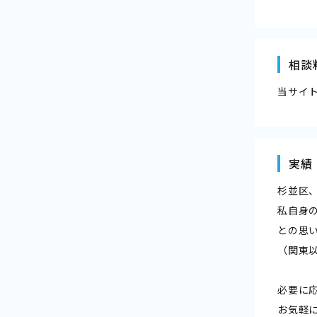
相談
当サイ
実績
杉並区
私自身
との思
（関東
必要に
お気軽