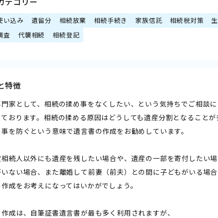
カテゴリー
使い込み
遺留分
相続放棄
相続手続き
家族信託
相続税対策
調査
代襲相続
相続登記
と特徴
専門家として、相続の揉め事をなくしたい、という気持ちでご相談に
っております。相続の揉める原因はどうしても遺産分割となることが
め事を防ぐという意味で遺言書の作成をお勧めしています。
定相続人以外にも遺産を残したい場合や、遺産の一部を寄付したい場
がいない場合、また離婚して前妻（前夫）との間に子どもがいる場合
の作成をお考えになってはいかがでしょう。
の作成は、自筆証書遺言書が最も多く利用されますが、