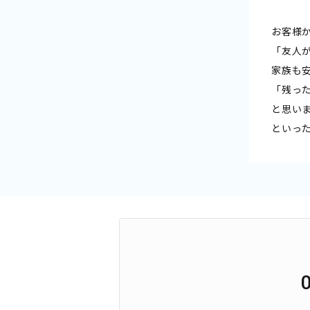
お客様
「友人
家族も
「残っ
と思い
といっ