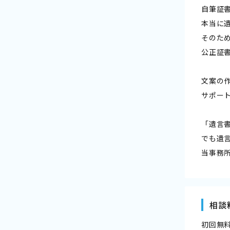
自筆証
本当に
そのた
公正証
文案の
サポー
「遺言
でも遺
当事務
相談
初回無