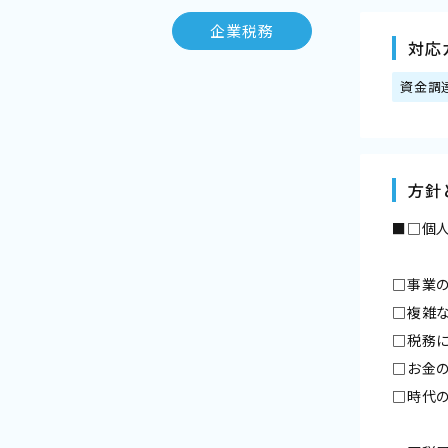
企業税務
対応
資金調
方針
■□個
□事業
□複雑
□税務
□お金
□時代