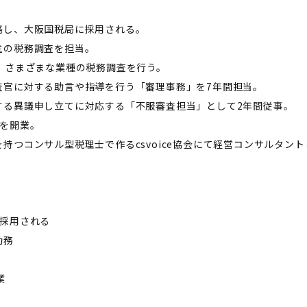
格し、大阪国税局に採用される。
主の税務調査を担当。
、さまざまな業種の税務調査を行う。
査官に対する助言や指導を行う「審理事務」を7年間担当。
する異議申し立てに対応する「不服審査担当」として2年間従事。
所を開業。
持つコンサル型税理士で作るcsvoice協会にて経営コンサルタン
。
国税局に採用される
勤務
業