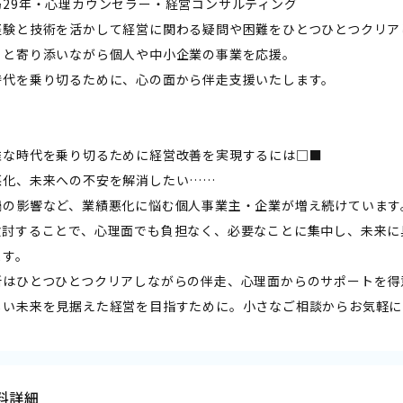
局29年・心理カウンセラー・経営コンサルティング
経験と技術を活かして経営に関わる疑問や困難をひとつひとつクリア
りと寄り添いながら個人や中小企業の事業を応援。
時代を乗り切るために、心の面から伴走支援いたします。
難な時代を乗り切るために経営改善を実現するには□■
悪化、未来への不安を解消したい……
禍の影響など、業績悪化に悩む個人事業主・企業が増え続けています
検討することで、心理面でも負担なく、必要なことに集中し、未来に
ます。
所はひとつひとつクリアしながらの伴走、心理面からのサポートを得
しい未来を見据えた経営を目指すために。小さなご相談からお気軽に
料詳細