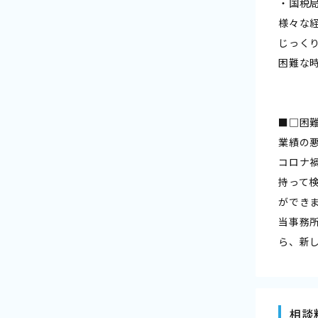
・国税
様々な
じっく
困難な
■□困
業績の
コロナ
持って
ができ
当事務
ら、新
相談