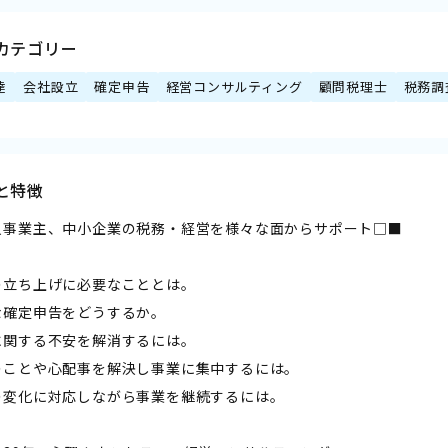
カテゴリー
達
会社設立
確定申告
経営コンサルティング
顧問税理士
税務調
と特徴
人事業主、中小企業の税務・経営を様々な面からサポート□■
の立ち上げに必要なこととは。
な確定申告をどうするか。
に関する不安を解消するには。
のことや心配事を解決し事業に集中するには。
の変化に対応しながら事業を継続するには。