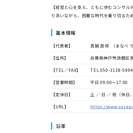
【経営と心を支え、ともに歩むコンサル
り添いながら、困難な時代を乗り切るた
基本情報
【代表者】
真鍋 良得
（
まなべ 
【住所】
兵庫県神戸市須磨区多
【TEL／FAX】
TEL.
050-3138-5994
【営業時間】
平日 09:00～17:00
【定休日】
土 ／ 日 ／ 祝（休
【URL】
https://www.sosap
沿革