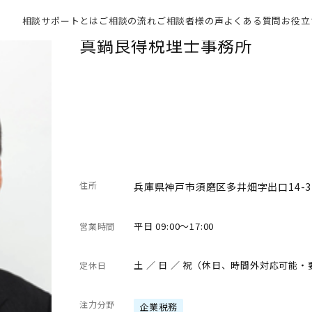
相談サポートとは
ご相談の流れ
ご相談者様の声
よくある質問
お役立
真鍋良得税理士事務所
住所
兵庫県神戸市須磨区多井畑字出口14-3
平日 09:00～17:00
営業時間
土 ／ 日 ／ 祝（休日、時間外対応可能
定休日
注力分野
企業税務