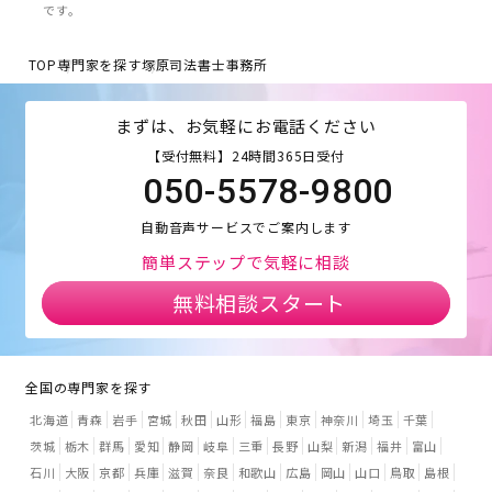
です。
TOP
専門家を探す
塚原司法書士事務所
まずは、お気軽にお電話ください
【受付無料】24時間365日受付
050-5578-9800
自動音声サービスでご案内します
簡単ステップで気軽に相談
無料相談スタート
全国の専門家を探す
北海道
青森
岩手
宮城
秋田
山形
福島
東京
神奈川
埼玉
千葉
茨城
栃木
群馬
愛知
静岡
岐阜
三重
長野
山梨
新潟
福井
富山
石川
大阪
京都
兵庫
滋賀
奈良
和歌山
広島
岡山
山口
鳥取
島根