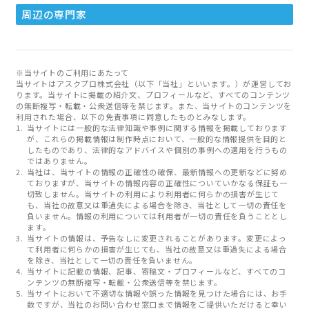
周辺の専門家
※当サイトのご利用にあたって
当サイトはアスクプロ株式会社（以下「当社」といいます。）が運営してお
ります。当サイトに掲載の紹介文、プロフィールなど、すべてのコンテンツ
の無断複写・転載・公衆送信等を禁じます。また、当サイトのコンテンツを
利用された場合、以下の免責事項に同意したものとみなします。
当サイトには一般的な法律知識や事例に関する情報を掲載しております
が、これらの掲載情報は制作時点において、一般的な情報提供を目的と
したものであり、法律的なアドバイスや個別の事例への適用を行うもの
ではありません。
当社は、当サイトの情報の正確性の確保、最新情報への更新などに努め
ておりますが、当サイトの情報内容の正確性についていかなる保証も一
切致しません。当サイトの利用により利用者に何らかの損害が生じて
も、当社の故意又は重過失による場合を除き、当社として一切の責任を
負いません。情報の利用については利用者が一切の責任を負うこととし
ます。
当サイトの情報は、予告なしに変更されることがあります。変更によっ
て利用者に何らかの損害が生じても、当社の故意又は重過失による場合
を除き、当社として一切の責任を負いません。
当サイトに記載の情報、記事、寄稿文・プロフィールなど、すべてのコ
ンテンツの無断複写・転載・公衆送信等を禁じます。
当サイトにおいて不適切な情報や誤った情報を見つけた場合には、お手
数ですが、当社のお問い合わせ窓口まで情報をご提供いただけると幸い