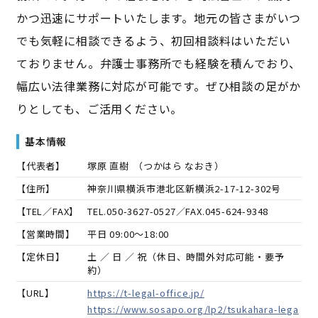
かつ迅速にサポートいたします。地元の皆さまがいつ
でも気軽に相談できるよう、初回相談料はいただい
ておりません。弁護士事務所でも経験を積んでおり、
幅広い法律業務に対応が可能です。ぜひ相談の足がか
りとしても、ご活用ください。
基本情報
【代表者】
塚原 直樹
（
つかはら なおき
）
【住所】
神奈川県横浜市港北区新横浜2-17-12-302号
【TEL／FAX】
TEL.
050-3627-0527
／FAX.
045-624-9348
【営業時間】
平日 09:00～18:00
【定休日】
土 ／ 日 ／ 祝（休日、時間外対応可能・要予
約）
【URL】
https://t-legal-office.jp/
https://www.sosapo.org/lp2/tsukahara-lega