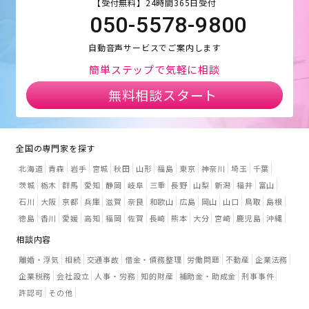
【受付無料】24時間365日受付
050-5578-9800
自動音声サービスでご案内します
簡単ステップで気軽に相談
無料相談スタート
全国の専門家を探す
北海道
青森
岩手
宮城
秋田
山形
福島
東京
神奈川
埼玉
千葉
茨城
栃木
群馬
愛知
静岡
岐阜
三重
長野
山梨
新潟
福井
富山
石川
大阪
京都
兵庫
滋賀
奈良
和歌山
広島
岡山
山口
鳥取
島根
徳島
香川
愛媛
高知
福岡
佐賀
長崎
熊本
大分
宮崎
鹿児島
沖縄
相談内容
離婚・浮気
相続
交通事故
借金・債務整理
労働問題
不動産
企業法務
企業税務
会社設立
人事・労務
知的財産
補助金・助成金
刑事事件
許認可
その他