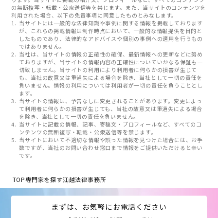
の無断複写・転載・公衆送信等を禁じます。また、当サイトのコンテンツを
利用された場合、以下の免責事項に同意したものとみなします。
当サイトには一般的な法律知識や事例に関する情報を掲載しております
が、これらの掲載情報は制作時点において、一般的な情報提供を目的と
したものであり、法律的なアドバイスや個別の事例への適用を行うもの
ではありません。
当社は、当サイトの情報の正確性の確保、最新情報への更新などに努め
ておりますが、当サイトの情報内容の正確性についていかなる保証も一
切致しません。当サイトの利用により利用者に何らかの損害が生じて
も、当社の故意又は重過失による場合を除き、当社として一切の責任を
負いません。情報の利用については利用者が一切の責任を負うこととし
ます。
当サイトの情報は、予告なしに変更されることがあります。変更によっ
て利用者に何らかの損害が生じても、当社の故意又は重過失による場合
を除き、当社として一切の責任を負いません。
当サイトに記載の情報、記事、寄稿文・プロフィールなど、すべてのコ
ンテンツの無断複写・転載・公衆送信等を禁じます。
当サイトにおいて不適切な情報や誤った情報を見つけた場合には、お手
数ですが、当社のお問い合わせ窓口まで情報をご提供いただけると幸い
です。
TOP
専門家を探す
江越法律事務所
まずは、お気軽にお電話ください