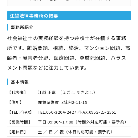
江越法律事務所
の概要
事務所紹介
社会福祉士の実務経験を持つ弁護士が在籍する事務
所です。離婚問題、相続、終活、マンション問題、高
齢者・障害者分野、医療問題、尊厳死問題、ハラス
メント問題などに注力しています。
基本情報
【代表者】
江越 正嘉
（
えごし まさよし
）
【住所】
佐賀県佐賀市城内2-11-19
【TEL／FAX】
TEL.
050-3204-2427
／FAX.
0952-25-2551
【営業時間】
平日 09:00～17:00（時間外対応可能・要予約）
【定休日】
土 ／ 日 ／ 祝（休日対応可能・要予約）