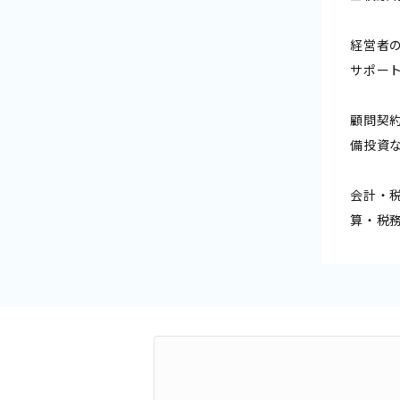
経営者
サポー
顧問契
備投資
会計・
算・税