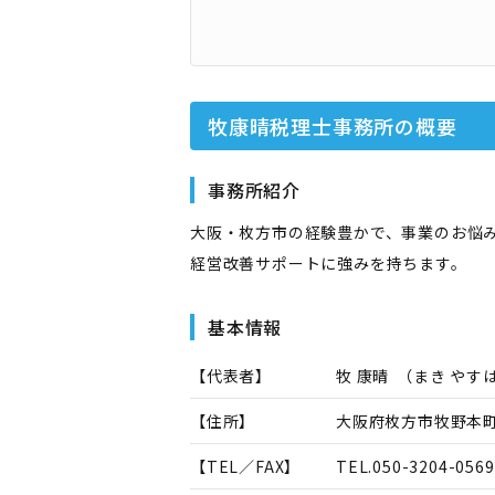
牧康晴税理士事務所
の概要
事務所紹介
大阪・枚方市の経験豊かで、事業のお悩
経営改善サポートに強みを持ちます。
基本情報
【代表者】
牧 康晴
（
まき やす
【住所】
大阪府枚方市牧野本町1
【TEL／FAX】
TEL.
050-3204-0569