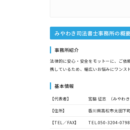
みやわき司法書士事務所
の概
事務所紹介
法律的に安心・安全をモットーに、ご依
携しているため、幅広いお悩みにワンス
基本情報
【代表者】
宮脇 征志
（
みやわき
【住所】
香川県高松市太田下町2
【TEL／FAX】
TEL.
050-3204-0798