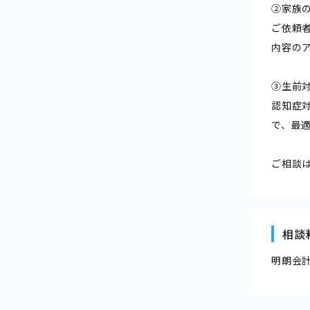
②家族
ご依頼
内容の
③生前
認知症
で、最
ご相談
相談
明朗会