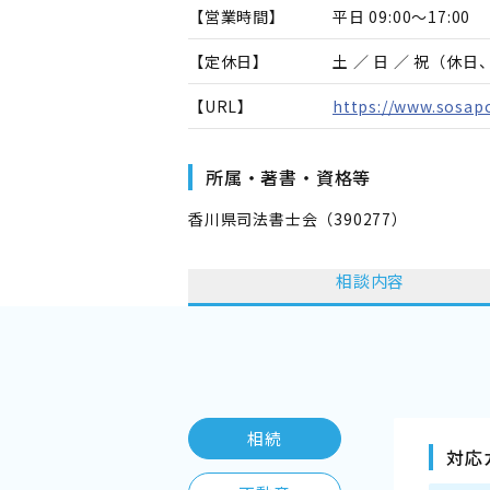
【営業時間】
平日 09:00～17:00
【定休日】
土 ／ 日 ／ 祝（休
【URL】
https://www.sosapo
所属・著書・資格等
香川県司法書士会（390277）
相談内容
相続
対応