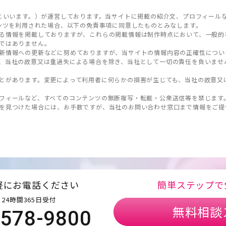
といいます。）が運営しております。当サイトに掲載の紹介文、プロフィール
ンツを利用された場合、以下の免責事項に同意したものとみなします。
る情報を掲載しておりますが、これらの掲載情報は制作時点において、一般的
ではありません。
新情報への更新などに努めておりますが、当サイトの情報内容の正確性につい
、当社の故意又は重過失による場合を除き、当社として一切の責任を負いませ
とがあります。変更によって利用者に何らかの損害が生じても、当社の故意又
フィールなど、すべてのコンテンツの無断複写・転載・公衆送信等を禁じます
を見つけた場合には、お手数ですが、当社のお問い合わせ窓口まで情報をご提
軽にお電話ください
簡単ステップで
24時間365日受付
無料相談
5578-9800