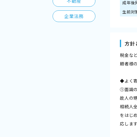
不動産
成年後
生前対
企業法務
方針
税金な
頼者様
◆よく
①面識
故人の
相続人
をはじ
応しま