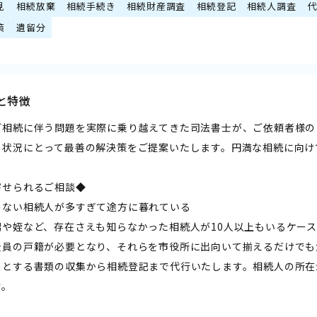
見
相続放棄
相続手続き
相続財産調査
相続登記
相続人調査
策
遺留分
と特徴
ど相続に伴う問題を実際に乗り越えてきた司法書士が、ご依頼者様の
の状況にとって最善の解決策をご提案いたします。円満な相続に向け
寄せられるご相談◆
のない相続人が多すぎて途方に暮れている
甥や姪など、存在さえも知らなかった相続人が10人以上もいるケー
全員の戸籍が必要となり、それらを市役所に出向いて揃えるだけでも
めとする書類の収集から相続登記まで代行いたします。相続人の所在
す。