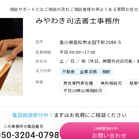
相談サポートとは
ご相談の流れ
ご相談者様の声
よくある質問
お役立
みやわき司法書士事務所
住所
香川県高松市太田下町2084-5
平日 09:00～17:00
営業時間
土 ／ 日 ／ 祝（休日、時間外対応可能
定休日
注力分野
不動産
企業法務
相続
特徴
男性専門家在籍
無料相談可
駐車
平日19時以降相談可
電話相談受付中！
まずはお気軽にご相談ください
この事務所の電話番号
24時間受付中
050-3204-0798
お問い合わせ