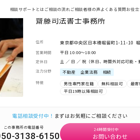
相談サポートとは
ご相談の流れ
ご相談者様の声
よくある質問
お役立
齋藤司法書士事務所
住所
東京都中央区日本橋堀留町1-11-10 
平日 10:00～18:00
営業時間
土 ／ 日 ／ 祝（休日、時間外対応可能
定休日
注力分野
不動産
企業法務
相続
特徴
男性専門家在籍
無料相談可
最寄
平日19時以降相談可
電話相談受付中！
まずはお気軽にご相談ください
この事務所の電話番号
24時間受付中
050-3138-6150
お問い合わせ