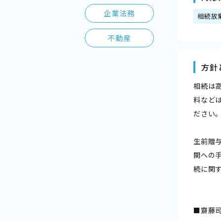
企業法務
相続放
不動産
方針
相続は
料など
ださい
生前贈
関への
続に関
■齋藤