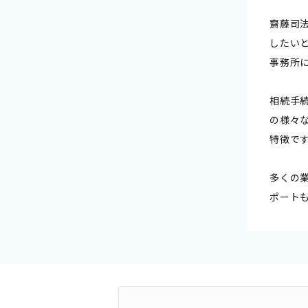
齋藤司
したい
事務所
相続手
の様々
特徴で
多くの
ポート