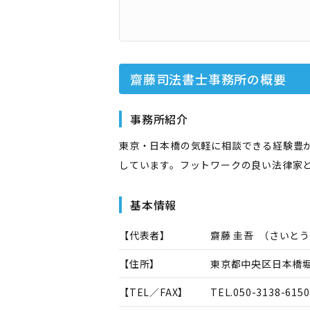
齋藤司法書士事務所
の概要
事務所紹介
東京・日本橋の気軽に相談できる経験豊
しています。フットワークの良い法律家
基本情報
【代表者】
齋藤 圭吾
（
さいとう
【住所】
東京都中央区日本橋堀留
【TEL／FAX】
TEL.
050-3138-6150