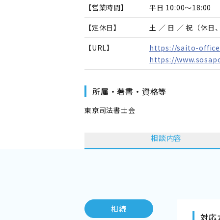
【営業時間】
平日 10:00～18:00
【定休日】
土 ／ 日 ／ 祝（休
【URL】
https://saito-offic
https://www.sosapo
所属・著書・資格等
東京司法書士会
相談内容
相続
対応