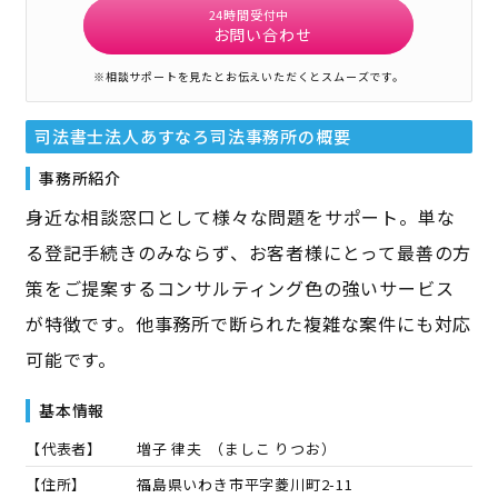
24時間受付中
お問い合わせ
※相談サポートを見たとお伝えいただくとスムーズです。
司法書士法人あすなろ司法事務所
の概要
事務所紹介
身近な相談窓口として様々な問題をサポート。単な
る登記手続きのみならず、お客者様にとって最善の方
策をご提案するコンサルティング色の強いサービス
が特徴です。他事務所で断られた複雑な案件にも対応
可能です。
基本情報
【代表者】
増子 律夫
（
ましこ りつお
）
【住所】
福島県いわき市平字菱川町2-11