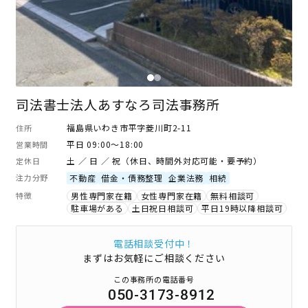
司法書士法人あすなろ司法事務所
福島県いわき市平字菱川町2-11
住所
平日 09:00～18:00
営業時間
土 ／ 日 ／ 祝（休日、時間外対応可能・要予約）
定休日
注力分野
不動産
借金・債務整理
企業法務
相続
特徴
男性専門家在籍
女性専門家在籍
無料相談可
駐車場がある
土日祝日相談可
平日19時以降相談可
電話相談受付中！
まずはお気軽にご相談ください
この事務所の電話番号
050-3173-8912