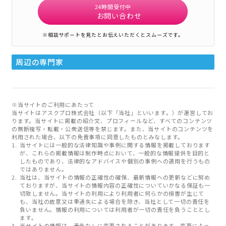
24時間受付中
お問い合わせ
※相談サポートを見たとお伝えいただくとスムーズです。
周辺の専門家
※当サイトのご利用にあたって
当サイトはアスクプロ株式会社（以下「当社」といいます。）が運営してお
ります。当サイトに掲載の紹介文、プロフィールなど、すべてのコンテンツ
の無断複写・転載・公衆送信等を禁じます。また、当サイトのコンテンツを
利用された場合、以下の免責事項に同意したものとみなします。
当サイトには一般的な法律知識や事例に関する情報を掲載しております
が、これらの掲載情報は制作時点において、一般的な情報提供を目的と
したものであり、法律的なアドバイスや個別の事例への適用を行うもの
ではありません。
当社は、当サイトの情報の正確性の確保、最新情報への更新などに努め
ておりますが、当サイトの情報内容の正確性についていかなる保証も一
切致しません。当サイトの利用により利用者に何らかの損害が生じて
も、当社の故意又は重過失による場合を除き、当社として一切の責任を
負いません。情報の利用については利用者が一切の責任を負うこととし
ます。
当サイトの情報は、予告なしに変更されることがあります。変更によっ