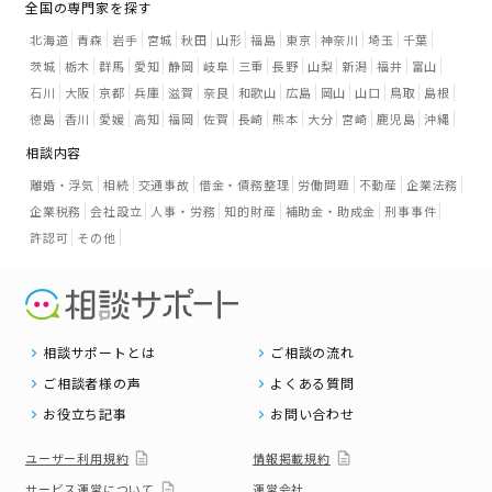
全国の専門家を探す
北海道
青森
岩手
宮城
秋田
山形
福島
東京
神奈川
埼玉
千葉
茨城
栃木
群馬
愛知
静岡
岐阜
三重
長野
山梨
新潟
福井
富山
石川
大阪
京都
兵庫
滋賀
奈良
和歌山
広島
岡山
山口
鳥取
島根
徳島
香川
愛媛
高知
福岡
佐賀
長崎
熊本
大分
宮崎
鹿児島
沖縄
相談内容
離婚・浮気
相続
交通事故
借金・債務整理
労働問題
不動産
企業法務
企業税務
会社設立
人事・労務
知的財産
補助金・助成金
刑事事件
許認可
その他
相談サポートとは
ご相談の流れ
ご相談者様の声
よくある質問
お役立ち記事
お問い合わせ
ユーザー利用規約
情報掲載規約
サービス運営について
運営会社