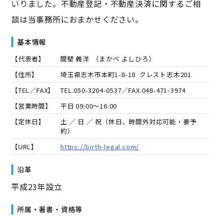
いりました。不動産登記・不動産決済に関するご相
談は当事務所におまかせください。
基本情報
【代表者】
間壁 義洋
（
まかべ よしひろ
）
【住所】
埼玉県志木市本町1-8-18 クレスト志木201
【TEL／FAX】
TEL.
050-3204-0537
／FAX.
048-471-3974
【営業時間】
平日 09:00～16:00
【定休日】
土 ／ 日 ／ 祝（休日、時間外対応可能・要予
約）
【URL】
https://birth-legal.com/
沿革
平成23年設立
所属・著書・資格等