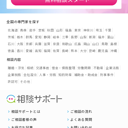
全国の専門家を探す
北海道
青森
岩手
宮城
秋田
山形
福島
東京
神奈川
埼玉
千葉
茨城
栃木
群馬
愛知
静岡
岐阜
三重
長野
山梨
新潟
福井
富山
石川
大阪
京都
兵庫
滋賀
奈良
和歌山
広島
岡山
山口
鳥取
島根
徳島
香川
愛媛
高知
福岡
佐賀
長崎
熊本
大分
宮崎
鹿児島
沖縄
相談内容
離婚・浮気
相続
交通事故
借金・債務整理
労働問題
不動産
企業法務
企業税務
会社設立
人事・労務
知的財産
補助金・助成金
刑事事件
許認可
その他
相談サポートとは
ご相談の流れ
ご相談者様の声
よくある質問
お役立ち記事
お問い合わせ