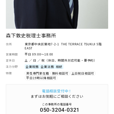
森下敦史税理士事務所
東京都中央区築地7-2-1 THE TERRACE TSUKIJI 5階
住所
EAST
平日 09:00～18:00
営業時間
土 ／ 日 ／ 祝（休日、時間外対応可能・要予約）
定休日
注力分野
企業税務
企業法務
相続
特徴
男性専門家在籍
無料相談可
土日祝日相談可
平日19時以降相談可
電話相談受付中！
まずはお気軽にご相談ください
この事務所の電話番号
050-3204-0321