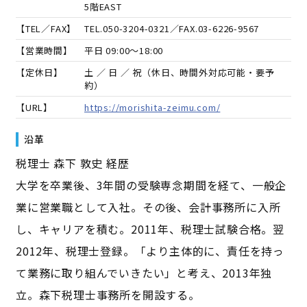
5階EAST
【TEL／FAX】
TEL.
050-3204-0321
／FAX.
03-6226-9567
【営業時間】
平日 09:00～18:00
【定休日】
土 ／ 日 ／ 祝（休日、時間外対応可能・要予
約）
【URL】
https://morishita-zeimu.com/
沿革
税理士 森下 敦史 経歴
大学を卒業後、3年間の受験専念期間を経て、一般企
業に営業職として入社。その後、会計事務所に入所
し、キャリアを積む。2011年、税理士試験合格。翌
2012年、税理士登録。「より主体的に、責任を持っ
て業務に取り組んでいきたい」と考え、2013年独
立。森下税理士事務所を開設する。