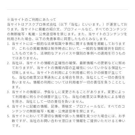
※当サイトのご利用にあたって
当サイトはアスクプロ株式会社（以下「当社」といいます。）が運営してお
ります。当サイトに掲載の紹介文、プロフィールなど、すべてのコンテンツ
の無断複写・転載・公衆送信等を禁じます。また、当サイトのコンテンツを
利用された場合、以下の免責事項に同意したものとみなします。
当サイトには一般的な法律知識や事例に関する情報を掲載しております
が、これらの掲載情報は制作時点において、一般的な情報提供を目的と
したものであり、法律的なアドバイスや個別の事例への適用を行うもの
ではありません。
当社は、当サイトの情報の正確性の確保、最新情報への更新などに努め
ておりますが、当サイトの情報内容の正確性についていかなる保証も一
切致しません。当サイトの利用により利用者に何らかの損害が生じて
も、当社の故意又は重過失による場合を除き、当社として一切の責任を
負いません。情報の利用については利用者が一切の責任を負うこととし
ます。
当サイトの情報は、予告なしに変更されることがあります。変更によっ
て利用者に何らかの損害が生じても、当社の故意又は重過失による場合
を除き、当社として一切の責任を負いません。
当サイトに記載の情報、記事、寄稿文・プロフィールなど、すべてのコ
ンテンツの無断複写・転載・公衆送信等を禁じます。
当サイトにおいて不適切な情報や誤った情報を見つけた場合には、お手
数ですが、当社のお問い合わせ窓口まで情報をご提供いただけると幸い
です。