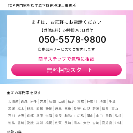
TOP
専門家を探す
森下敦史税理士事務所
まずは、お気軽にお電話ください
【受付無料】24時間365日受付
050-5578-9800
自動音声サービスでご案内します
簡単ステップで気軽に相談
無料相談スタート
全国の専門家を探す
北海道
青森
岩手
宮城
秋田
山形
福島
東京
神奈川
埼玉
千葉
茨城
栃木
群馬
愛知
静岡
岐阜
三重
長野
山梨
新潟
福井
富山
石川
大阪
京都
兵庫
滋賀
奈良
和歌山
広島
岡山
山口
鳥取
島根
徳島
香川
愛媛
高知
福岡
佐賀
長崎
熊本
大分
宮崎
鹿児島
沖縄
相談内容