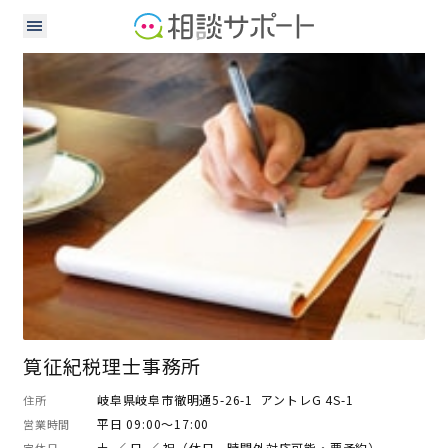
税理士
筧征紀税理士事務所
岐阜県岐阜市徹明通5-26-1 アントレG 4S-1
住所
平日 09:00～17:00
営業時間
土 ／ 日 ／ 祝（休日、時間外対応可能・要予約）
定休日