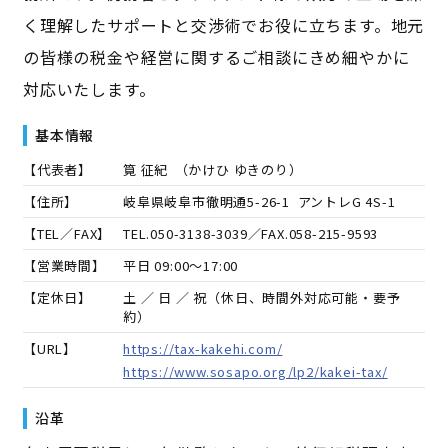
く理解したサポートと交渉術でお役に立ちます。地元
の皆様の税金や経営に関するご相談にきめ細やかに
対応いたします。
基本情報
【代表者】
筧 征紀
（
かけひ ゆきのり
）
【住所】
岐阜県岐阜市徹明通5-26-1 アントレG 4S-1
【TEL／FAX】
TEL.
050-3138-3039
／FAX.
058-215-9593
【営業時間】
平日 09:00～17:00
【定休日】
土 ／ 日 ／ 祝（休日、時間外対応可能・要予
約）
【URL】
https://tax-kakehi.com/
https://www.sosapo.org/lp2/kakei-tax/
沿革