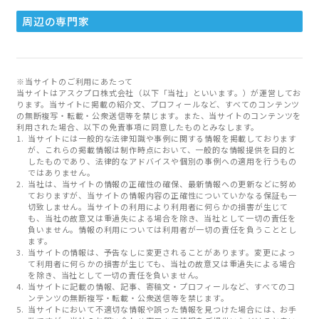
周辺の専門家
※当サイトのご利用にあたって
当サイトはアスクプロ株式会社（以下「当社」といいます。）が運営してお
ります。当サイトに掲載の紹介文、プロフィールなど、すべてのコンテンツ
の無断複写・転載・公衆送信等を禁じます。また、当サイトのコンテンツを
利用された場合、以下の免責事項に同意したものとみなします。
当サイトには一般的な法律知識や事例に関する情報を掲載しております
が、これらの掲載情報は制作時点において、一般的な情報提供を目的と
したものであり、法律的なアドバイスや個別の事例への適用を行うもの
ではありません。
当社は、当サイトの情報の正確性の確保、最新情報への更新などに努め
ておりますが、当サイトの情報内容の正確性についていかなる保証も一
切致しません。当サイトの利用により利用者に何らかの損害が生じて
も、当社の故意又は重過失による場合を除き、当社として一切の責任を
負いません。情報の利用については利用者が一切の責任を負うこととし
ます。
当サイトの情報は、予告なしに変更されることがあります。変更によっ
て利用者に何らかの損害が生じても、当社の故意又は重過失による場合
を除き、当社として一切の責任を負いません。
当サイトに記載の情報、記事、寄稿文・プロフィールなど、すべてのコ
ンテンツの無断複写・転載・公衆送信等を禁じます。
当サイトにおいて不適切な情報や誤った情報を見つけた場合には、お手