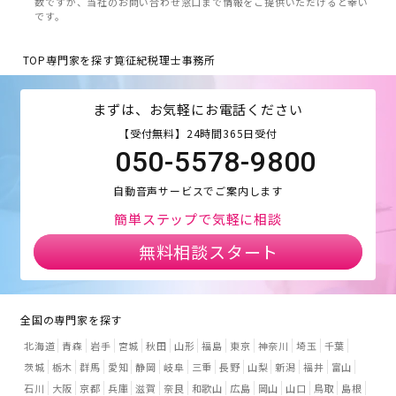
数ですが、当社のお問い合わせ窓口まで情報をご提供いただけると幸い
です。
TOP
専門家を探す
筧征紀税理士事務所
まずは、お気軽にお電話ください
【受付無料】24時間365日受付
050-5578-9800
自動音声サービスでご案内します
簡単ステップで気軽に相談
無料相談スタート
全国の専門家を探す
北海道
青森
岩手
宮城
秋田
山形
福島
東京
神奈川
埼玉
千葉
茨城
栃木
群馬
愛知
静岡
岐阜
三重
長野
山梨
新潟
福井
富山
石川
大阪
京都
兵庫
滋賀
奈良
和歌山
広島
岡山
山口
鳥取
島根