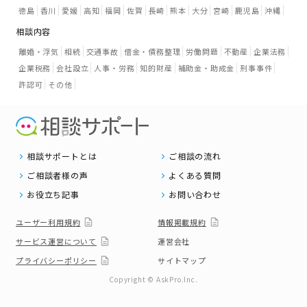
徳島
香川
愛媛
高知
福岡
佐賀
長崎
熊本
大分
宮崎
鹿児島
沖縄
相談内容
離婚・浮気
相続
交通事故
借金・債務整理
労働問題
不動産
企業法務
企業税務
会社設立
人事・労務
知的財産
補助金・助成金
刑事事件
許認可
その他
相談サポートとは
ご相談の流れ
ご相談者様の声
よくある質問
お役立ち記事
お問い合わせ
ユーザー利用規約
情報掲載規約
サービス運営について
運営会社
プライバシーポリシー
サイトマップ
Copyright © AskPro.Inc.