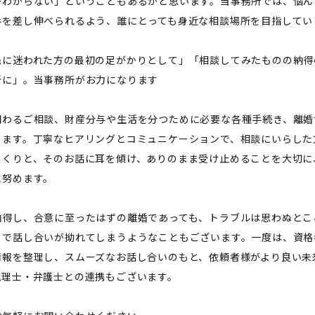
かわからない」ということもあるかと思います。当事務所では、悩ん
手を差し伸べられるよう、誰にとっても身近な相談場所を目指してい
先に迷われた方の最初の足がかりとして」「相談してみたものの納得
所に」。当事務所がお力になります
関わるご相談、財産分与や生活を分つために必要な各種手続き、離婚
ります。丁寧なヒアリングとコミュニケーションで、相談にいらした
っくりと、そのお話に耳を傾け、ありのまま受け止めることを大切に
に努めます。
納得し、合意に至ったはずの離婚であっても、トラブルは思わぬとこ
とで話し合いが拗れてしまうようなこともございます。一度は、資格
情報を整理し、スムーズなお話し合いのもと、依頼者様がより良い未
税理士・弁護士との連携もございます。