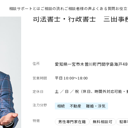
相談サポートとは
ご相談の流れ
ご相談者様の声
よくある質問
お役立
司法書士・行政書士 三田事
住所
愛知県一宮市木曽川町門間字島海戸48
平日 10:00～18:00
営業時間
土 ／ 日 ／ 祝（休日、時間外対応可能
定休日
注力分野
相続
不動産
離婚・浮気
特徴
男性専門家在籍
無料相談可
駐車