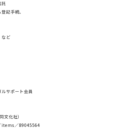
信託
登記手続、
など
ガルサポート会員
共同文化社）
／items／89045564