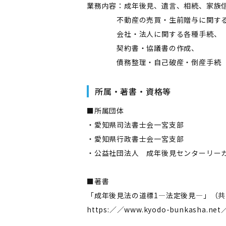
業務内容：成年後見、遺言、相続、家族
不動産の売買・生前贈与に関する
会社・法人に関する各種手続、
契約書・協議書の作成、
債務整理・自己破産・倒産手続 
所属・著書・資格等
■所属団体
・愛知県司法書士会一宮支部
・愛知県行政書士会一宮支部
・公益社団法人 成年後見センターリー
■著書
「成年後見法の道標1―法定後見―」（
https:／／www.kyodo-bunkasha.net