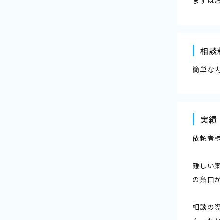
まずは
相談
簡単な
実績
依頼者
難しい
の糸口
相談の