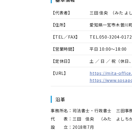
【代表者】
三田 佳央
（
みた よ
【住所】
愛知県一宮市木曽川町
【TEL／FAX】
TEL.
050-3204-0172
【営業時間】
平日 10:00～18:00
【定休日】
土 ／ 日 ／ 祝（休
【URL】
https://mita-offic
https://www.sosapo
沿革
事務所名：司法書士・行政書士 三田事
代 表：三田 佳央 （みた よしち
設 立：2018年7月