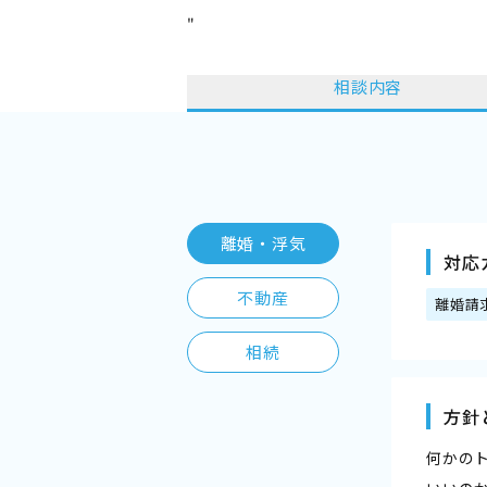
"
相談内容
離婚・浮気
対応
不動産
離婚請
相続
方針
何かの