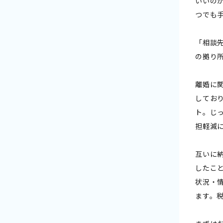
いいの
つでも
「相談
の拠り
離婚に
してお
ト。じ
担軽減
互いに
したこ
状況・
ます。