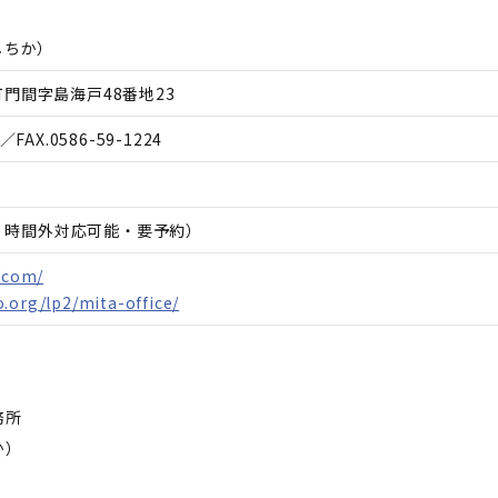
しちか
）
門間字島海戸48番地23
／FAX.
0586-59-1224
日、時間外対応可能・要予約）
e.com/
.org/lp2/mita-office/
務所
か）