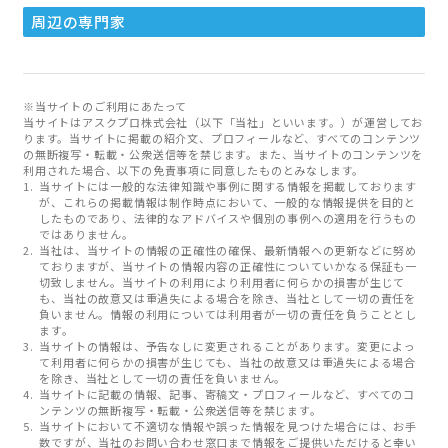
周辺の専門家
※当サイトのご利用にあたって
当サイトはアスクプロ株式会社（以下「当社」といいます。）が運営してお
ります。当サイトに掲載の紹介文、プロフィールなど、すべてのコンテンツ
の無断複写・転載・公衆送信等を禁じます。また、当サイトのコンテンツを
利用された場合、以下の免責事項に同意したものとみなします。
当サイトには一般的な法律知識や事例に関する情報を掲載しております
が、これらの掲載情報は制作時点において、一般的な情報提供を目的と
したものであり、法律的なアドバイスや個別の事例への適用を行うもの
ではありません。
当社は、当サイトの情報の正確性の確保、最新情報への更新などに努め
ておりますが、当サイトの情報内容の正確性についていかなる保証も一
切致しません。当サイトの利用により利用者に何らかの損害が生じて
も、当社の故意又は重過失による場合を除き、当社として一切の責任を
負いません。情報の利用については利用者が一切の責任を負うこととし
ます。
当サイトの情報は、予告なしに変更されることがあります。変更によっ
て利用者に何らかの損害が生じても、当社の故意又は重過失による場合
を除き、当社として一切の責任を負いません。
当サイトに記載の情報、記事、寄稿文・プロフィールなど、すべてのコ
ンテンツの無断複写・転載・公衆送信等を禁じます。
当サイトにおいて不適切な情報や誤った情報を見つけた場合には、お手
数ですが、当社のお問い合わせ窓口まで情報をご提供いただけると幸い