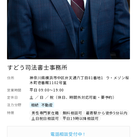
すどう司法書士事務所
神奈川県横浜市中区弁天通六丁目81番地1 ラ・メゾン桜
住所
木町壱番館1102号室
平日 09:00～19:00
営業時間
土 ／ 日 ／ 祝（休日、時間外対応可能・要予約）
定休日
注力分野
相続
不動産
特徴
男性専門家在籍
無料相談可
最寄駅から徒歩5分以内
土日祝日相談可
平日19時以降相談可
電話相談受付中！