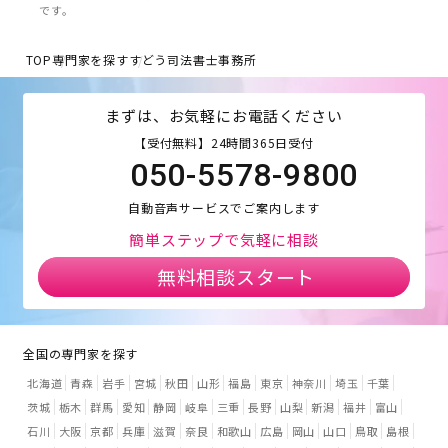
です。
TOP
専門家を探す
すどう司法書士事務所
まずは、お気軽にお電話ください
【受付無料】24時間365日受付
050-5578-9800
自動音声サービスでご案内します
簡単ステップで気軽に相談
無料相談スタート
全国の専門家を探す
北海道
青森
岩手
宮城
秋田
山形
福島
東京
神奈川
埼玉
千葉
茨城
栃木
群馬
愛知
静岡
岐阜
三重
長野
山梨
新潟
福井
富山
石川
大阪
京都
兵庫
滋賀
奈良
和歌山
広島
岡山
山口
鳥取
島根