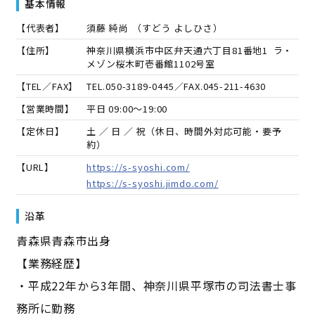
基本情報
【代表者】
須藤 純尚
（
すどう よしひさ
）
【住所】
神奈川県横浜市中区弁天通六丁目81番地1 ラ・
メゾン桜木町壱番館1102号室
【TEL／FAX】
TEL.
050-3189-0445
／FAX.
045-211-4630
【営業時間】
平日 09:00～19:00
【定休日】
土 ／ 日 ／ 祝（休日、時間外対応可能・要予
約）
【URL】
https://s-syoshi.com/
https://s-syoshi.jimdo.com/
沿革
青森県青森市出身
【業務経歴】
・平成22年から3年間、神奈川県平塚市の司法書士事
務所に勤務