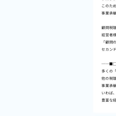
このた
事業承
顧問税
経営者
「顧問
セカン
──■
多くの
他の税
事業承
いわば
豊富な