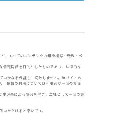
など、すべてのコンテンツの無断複写・転載・公
な情報提供を目的としたものであり、法律的な
ていかなる保証も一切致しません。当サイトの
ん。情報の利用については利用者が一切の責任
は重過失による場合を除き、当社として一切の責
。
供いただけると幸いです。