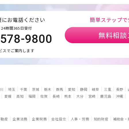
軽にお電話ください
簡単ステップで
24時間365日受付
無料相談
5578-9800
ビスでご案内します
川
埼玉
千葉
茨城
栃木
群馬
愛知
静岡
岐阜
三重
長野
愛媛
高知
福岡
佐賀
長崎
熊本
大分
宮崎
鹿児島
沖縄
不動産
企業法務
企業税務
会社設立
人事・労務
知的財産
補助金・