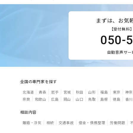
まずは、お気
【受付無料】
050-
自動音声サー
全国の専門家を探す
北海道
青森
岩手
宮城
秋田
山形
福島
東京
神奈
奈良
和歌山
広島
岡山
山口
鳥取
島根
徳島
香川
相談内容
離婚・浮気
相続
交通事故
借金・債務整理
労働問題