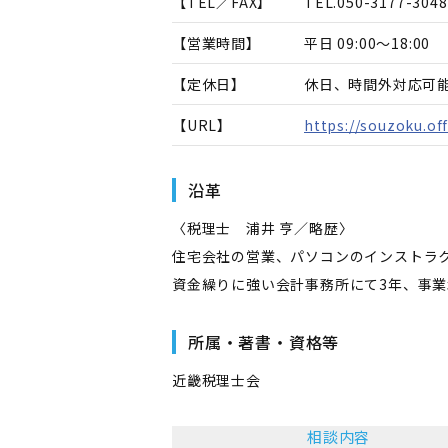
【TEL／FAX】
TEL.
050-3177-3048
【営業時間】
平日 09:00～18:00
【定休日】
休日、時間外対応可
【URL】
https://souzoku.of
沿革
〈税理士 浦井 亨／略歴〉
住宅会社の営業、パソコンのインストラ
資金繰りに強い会計事務所にて3年、事業
所属・著書・資格等
近畿税理士会
相談内容