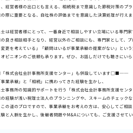
め、経営者様の出口とも言える、相続税まで意識した節税対策のプラ
継の際に重要となる、自社株の評価までを意識した決算処理が行えま
理士は経営者様にとって、一番身近で相談しやすい立場にいる専門家
様の良き相談相手となり、経営以外のご相談にも、専門家として、プ
の変更を考えている」「顧問はいるが事業承継の提案がない」という
ドオピニオンのご依頼も承ります。ぜひ、お話しだけでも聴きにいら
□「株式会社会計事務所支援センター」も併設しています□■──
「事業承継」と「相続」に携わってきた経験を生かし、
理士事務所の知識的サポートを行う「株式会社会計事務所支援センタ
継の経験が浅い税理士法人のプランニングや、スキームのチェックな
、この道のプロですので、事業承継をお考えの方は、安心してご相談
経験と人脈を生かし、後継者問題やM&Aについても、ご支援させて