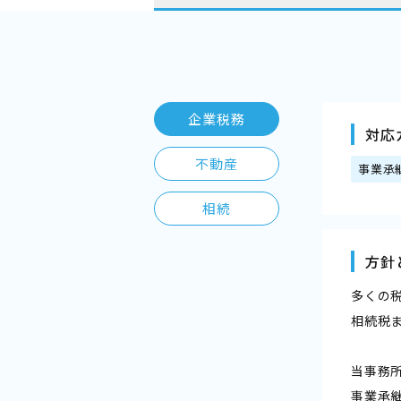
企業税務
対応
不動産
事業承
相続
方針
多くの
相続税
当事務
事業承